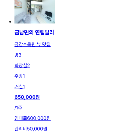
금남면의 연립빌라
금강수목원 뷰 맛집
방
3
화장실
2
주방
1
거실
1
650,000
원
/
1주
임대료
600,000원
관리비
50,000원