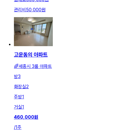
관리비
50,000원
고운동의 아파트
🌈세종시 3룸 아파트
방
3
화장실
2
주방
1
거실
1
460,000
원
/
1주