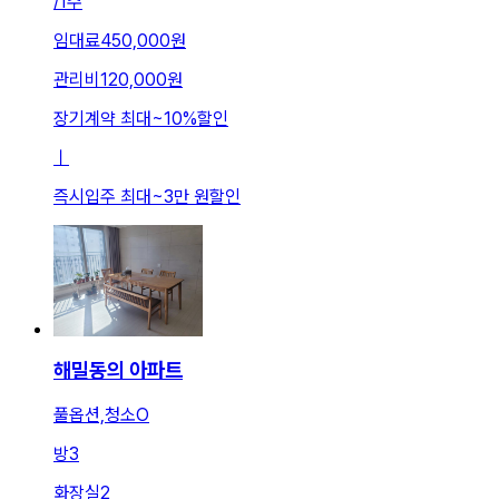
/
1주
임대료
450,000원
관리비
120,000원
장기계약 최대
~
10
%
할인
ㅣ
즉시입주 최대
~
3만 원
할인
해밀동의 아파트
풀옵션,청소O
방
3
화장실
2