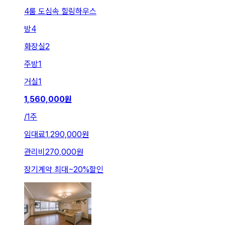
4룸 도심속 힐링하우스
방
4
화장실
2
주방
1
거실
1
1,560,000
원
/
1주
임대료
1,290,000원
관리비
270,000원
장기계약 최대
~
20
%
할인