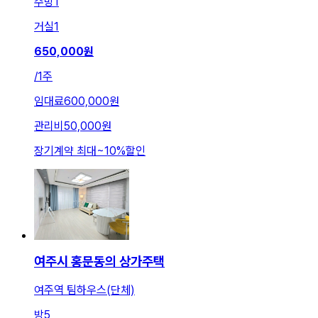
주방
1
거실
1
650,000
원
/
1주
임대료
600,000원
관리비
50,000원
장기계약 최대
~
10
%
할인
여주시 홍문동의 상가주택
여주역 팀하우스(단체)
방
5