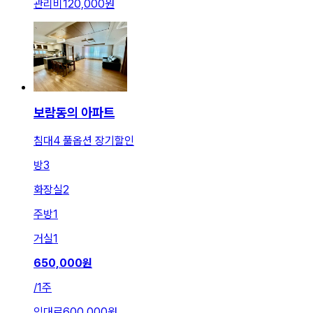
관리비
120,000원
보람동의 아파트
침대4 풀옵션 장기할인
방
3
화장실
2
주방
1
거실
1
650,000
원
/
1주
임대료
600,000원