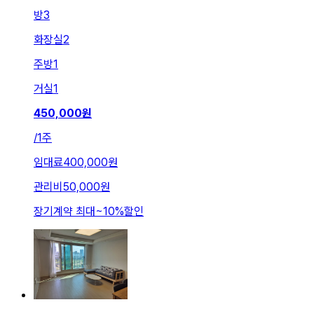
방
3
화장실
2
주방
1
거실
1
450,000
원
/
1주
임대료
400,000원
관리비
50,000원
장기계약 최대
~
10
%
할인