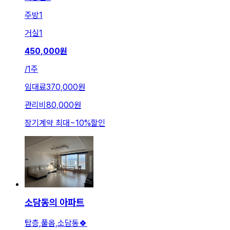
주방
1
거실
1
450,000
원
/
1주
임대료
370,000원
관리비
80,000원
장기계약 최대
~
10
%
할인
소담동의 아파트
탑층,풀옵,소담동🍀