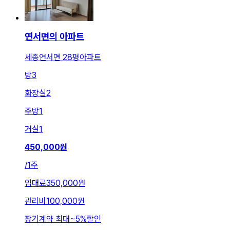
연서면의 아파트
세종연서면 28평아파트
방
3
화장실
2
주방
1
거실
1
450,000
원
/
1주
임대료
350,000원
관리비
100,000원
장기계약 최대
~
5
%
할인