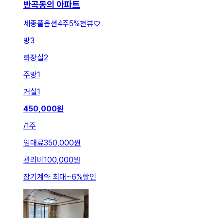
반곡동의 아파트
세종풀옵션4주5%천뷰♡
방
3
화장실
2
주방
1
거실
1
450,000
원
/
1주
임대료
350,000원
관리비
100,000원
장기계약 최대
~
6
%
할인