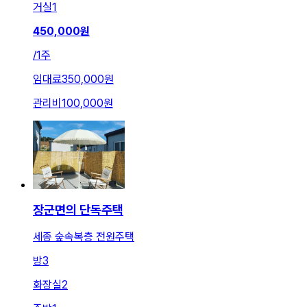
거실
1
450,000
원
/
1주
임대료
350,000원
관리비
100,000원
장군면의 단독주택
세종 숲속복층 전원주택
방
3
화장실
2