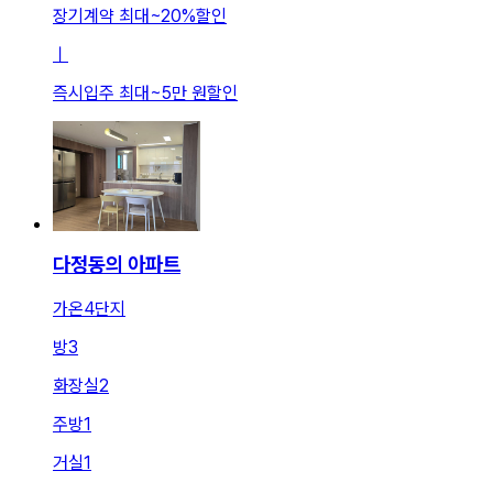
장기계약 최대
~
20
%
할인
ㅣ
즉시입주 최대
~
5만 원
할인
다정동의 아파트
가온4단지
방
3
화장실
2
주방
1
거실
1