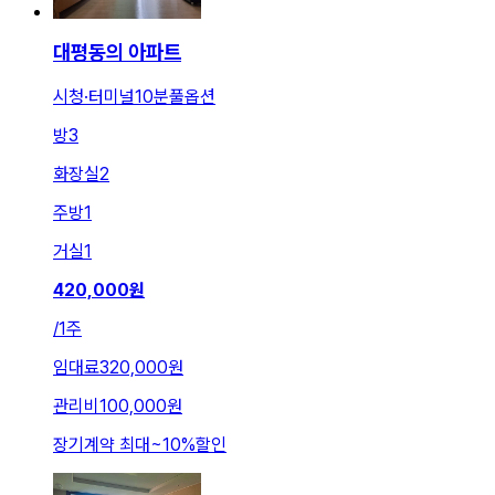
대평동의 아파트
시청·터미널10분풀옵션
방
3
화장실
2
주방
1
거실
1
420,000
원
/
1주
임대료
320,000원
관리비
100,000원
장기계약 최대
~
10
%
할인