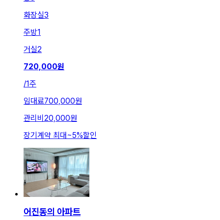
화장실
3
주방
1
거실
2
720,000
원
/
1주
임대료
700,000원
관리비
20,000원
장기계약 최대
~
5
%
할인
어진동의 아파트