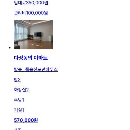
임대료
350,000원
관리비
100,000원
다정동의 아파트
탑층_ 풀옵션모던하우스
방
3
화장실
2
주방
1
거실
1
570,000
원