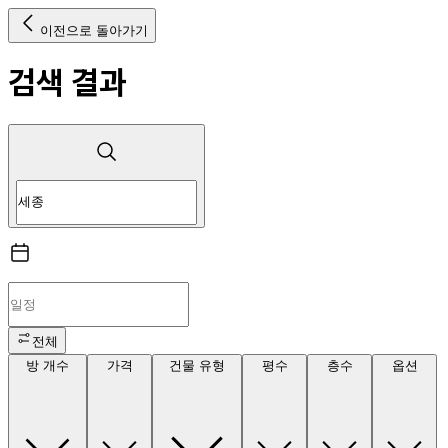
이전으로 돌아가기
검색 결과
전체
방 개수
가격
건물 유형
평수
층수
옵션