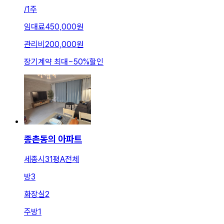
/
1주
임대료
450,000원
관리비
200,000원
장기계약 최대
~
50
%
할인
종촌동의 아파트
세종시31평A전체
방
3
화장실
2
주방
1