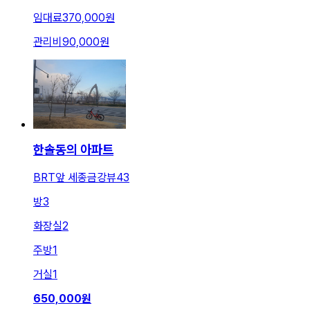
임대료
370,000원
관리비
90,000원
한솔동의 아파트
BRT앞 세종금강뷰43
방
3
화장실
2
주방
1
거실
1
650,000
원