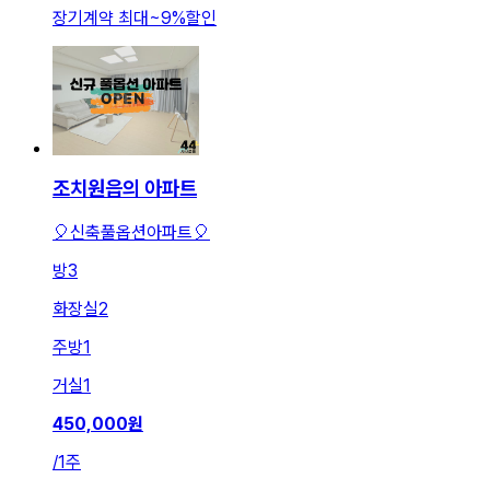
장기계약 최대
~
9
%
할인
조치원읍의 아파트
🎈신축풀옵션아파트🎈
방
3
화장실
2
주방
1
거실
1
450,000
원
/
1주