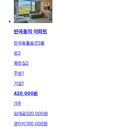
반곡동의 아파트
반곡동풀옵션3룸
방
3
화장실
2
주방
1
거실
1
420,000
원
/
1주
임대료
320,000원
관리비
100,000원