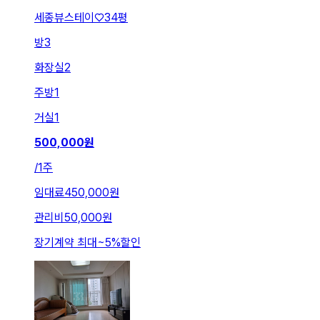
세종뷰스테이♡34평
방
3
화장실
2
주방
1
거실
1
500,000
원
/
1주
임대료
450,000원
관리비
50,000원
장기계약 최대
~
5
%
할인