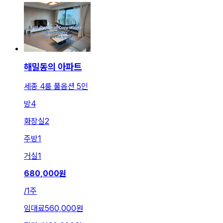
해밀동의 아파트
세종 4룸 풀옵션 5인
방
4
화장실
2
주방
1
거실
1
680,000
원
/
1주
임대료
560,000원