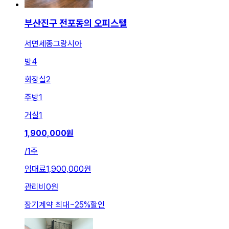
부산진구 전포동의 오피스텔
서면세종그랑시아
방
4
화장실
2
주방
1
거실
1
1,900,000
원
/
1주
임대료
1,900,000원
관리비
0원
장기계약 최대
~
25
%
할인