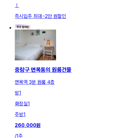
ㅣ
즉시입주 최대
~
2만 원
할인
중랑구 면목동의 원룸건물
면목역 3분 원룸 4층
방
1
화장실
1
주방
1
260,000
원
/
1주