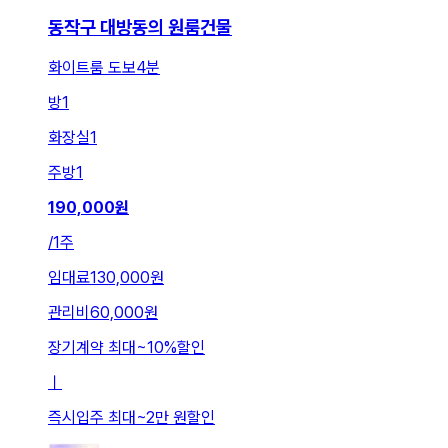
동작구 대방동의 원룸건물
화이트룸 도보4분
방
1
화장실
1
주방
1
190,000
원
/
1주
임대료
130,000원
관리비
60,000원
장기계약 최대
~
10
%
할인
ㅣ
즉시입주 최대
~
2만 원
할인