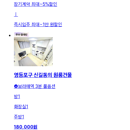
장기계약 최대
~
5
%
할인
ㅣ
즉시입주 최대
~
1만 원
할인
영등포구 신길동의 원룸건물
❷보라매역 3분 풀옵션
방
1
화장실
1
주방
1
180,000
원