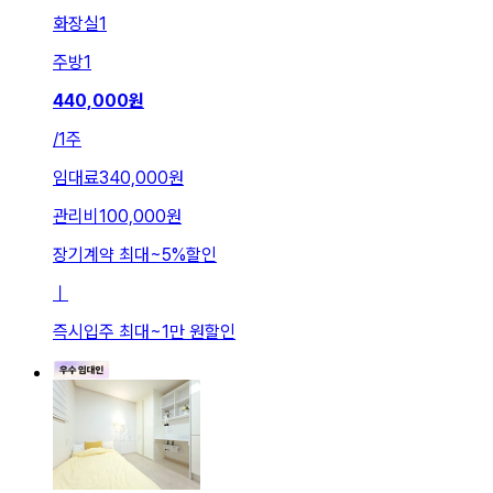
화장실
1
주방
1
440,000
원
/
1주
임대료
340,000원
관리비
100,000원
장기계약 최대
~
5
%
할인
ㅣ
즉시입주 최대
~
1만 원
할인