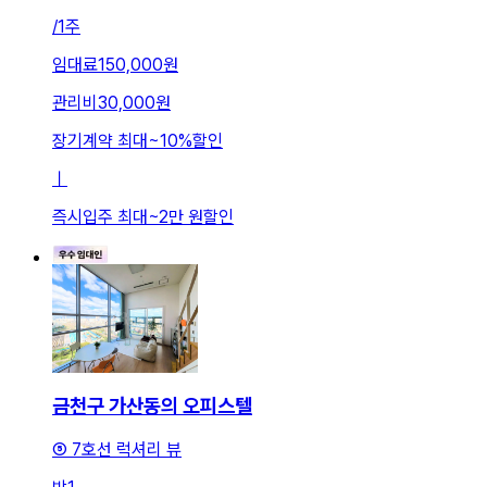
/
1주
임대료
150,000원
관리비
30,000원
장기계약 최대
~
10
%
할인
ㅣ
즉시입주 최대
~
2만 원
할인
금천구 가산동의 오피스텔
⑤ 7호선 럭셔리 뷰