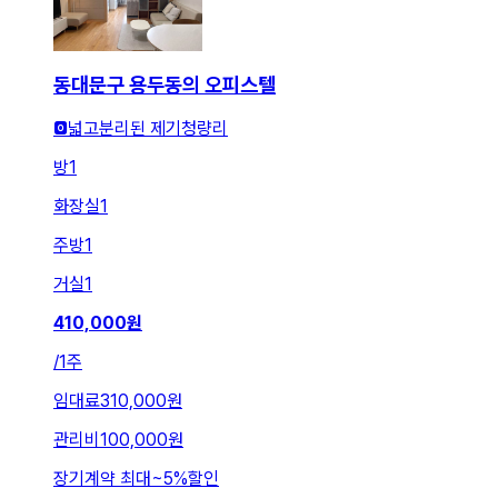
동대문구 용두동의 오피스텔
🅾️넓고분리된 제기청량리
방
1
화장실
1
주방
1
거실
1
410,000
원
/
1주
임대료
310,000원
관리비
100,000원
장기계약 최대
~
5
%
할인