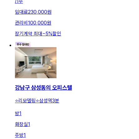
/
1주
임대료
230,000원
관리비
100,000원
장기계약 최대
~
5
%
할인
강남구 삼성동의 오피스텔
⭐️리모델링⭐️삼성역3분
방
1
화장실
1
주방
1