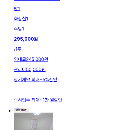
방
1
화장실
1
주방
1
295,000
원
/
1주
임대료
245,000원
관리비
50,000원
장기계약 최대
~
5
%
할인
ㅣ
즉시입주 최대
~
1만 원
할인