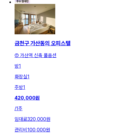
금천구 가산동의 오피스텔
⑦ 가산역 신축 풀옵션
방
1
화장실
1
주방
1
420,000
원
/
1주
임대료
320,000원
관리비
100,000원