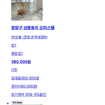
중랑구 상봉동의 오피스텔
🩵상봉-건대 초역세권🩵
방
1
화장실
1
380,000
원
/
1주
임대료
300,000원
관리비
80,000원
장기계약 최대
~
5
%
할인