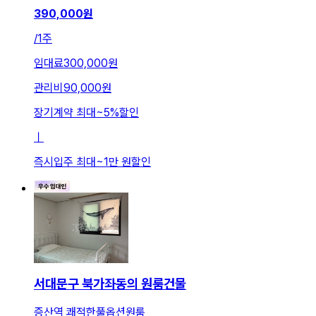
390,000
원
/
1주
임대료
300,000원
관리비
90,000원
장기계약 최대
~
5
%
할인
ㅣ
즉시입주 최대
~
1만 원
할인
서대문구 북가좌동의 원룸건물
증산역 쾌적한풀옵션원룸