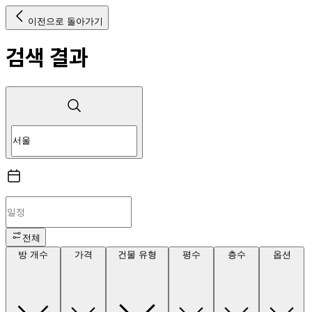
이전으로 돌아가기
검색 결과
전체
방 개수
가격
건물 유형
평수
층수
옵션