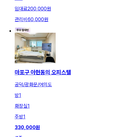
임대료
200,000원
관리비
60,000원
마포구 아현동의 오피스텔
공덕/광화문/여의도
방
1
화장실
1
주방
1
330,000
원