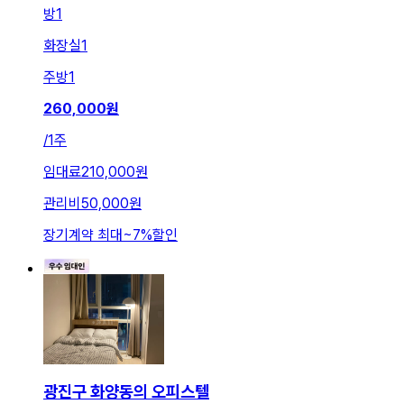
방
1
화장실
1
주방
1
260,000
원
/
1주
임대료
210,000원
관리비
50,000원
장기계약 최대
~
7
%
할인
광진구 화양동의 오피스텔