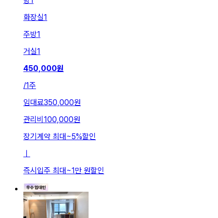
방
1
화장실
1
주방
1
거실
1
450,000
원
/
1주
임대료
350,000원
관리비
100,000원
장기계약 최대
~
5
%
할인
ㅣ
즉시입주 최대
~
1만 원
할인