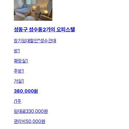
성동구 성수동2가의 오피스텔
장기임대할인°성수건대
방
1
화장실
1
주방
1
거실
1
380,000
원
/
1주
임대료
330,000원
관리비
50,000원