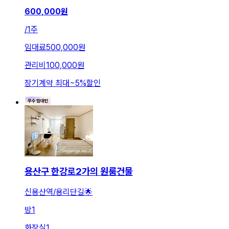
600,000
원
/
1주
임대료
500,000원
관리비
100,000원
장기계약 최대
~
5
%
할인
용산구 한강로2가의 원룸건물
신용산역/용리단길🌟
방
1
화장실
1