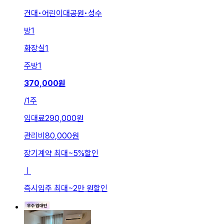
건대•어린이대공원•성수
방
1
화장실
1
주방
1
370,000
원
/
1주
임대료
290,000원
관리비
80,000원
장기계약 최대
~
5
%
할인
ㅣ
즉시입주 최대
~
2만 원
할인