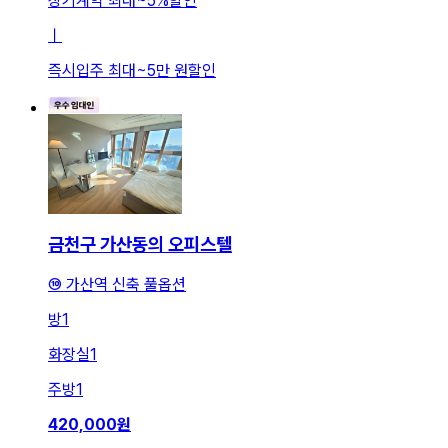
장기계약 최대
~
5
%
할인
ㅣ
즉시입주 최대
~
5만 원
할인
금천구 가산동의 오피스텔
⑩ 가산역 신축 풀옵션
방
1
화장실
1
주방
1
420,000
원