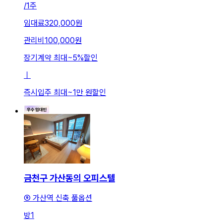
/
1주
임대료
320,000원
관리비
100,000원
장기계약 최대
~
5
%
할인
ㅣ
즉시입주 최대
~
1만 원
할인
금천구 가산동의 오피스텔
⑨ 가산역 신축 풀옵션
방
1