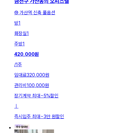
금천구 가산동의 오피스텔
⑬ 가산역 신축 풀옵션
방
1
화장실
1
주방
1
420,000
원
/
1주
임대료
320,000원
관리비
100,000원
장기계약 최대
~
5
%
할인
ㅣ
즉시입주 최대
~
3만 원
할인