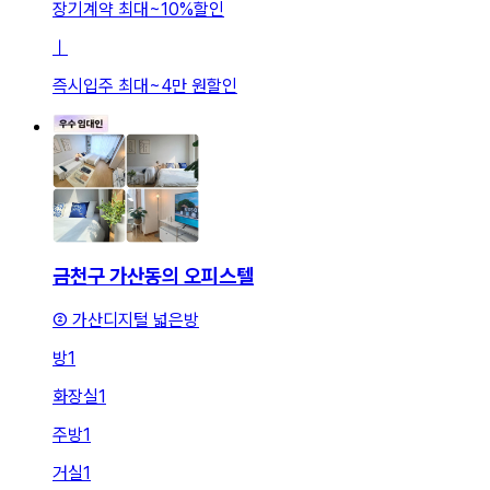
장기계약 최대
~
10
%
할인
ㅣ
즉시입주 최대
~
4만 원
할인
금천구 가산동의 오피스텔
② 가산디지털 넓은방
방
1
화장실
1
주방
1
거실
1