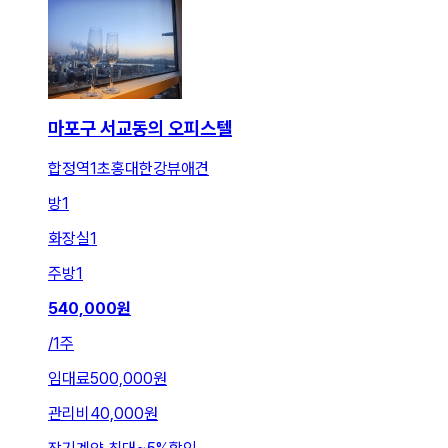
마포구 서교동의 오피스텔
합정역1초홍대한강뷰애견
방
1
화장실
1
주방
1
540,000
원
/
1주
임대료
500,000원
관리비
40,000원