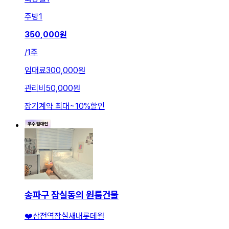
주방
1
350,000
원
/
1주
임대료
300,000원
관리비
50,000원
장기계약 최대
~
10
%
할인
송파구 잠실동의 원룸건물
❤️삼전역잠실새내롯데월