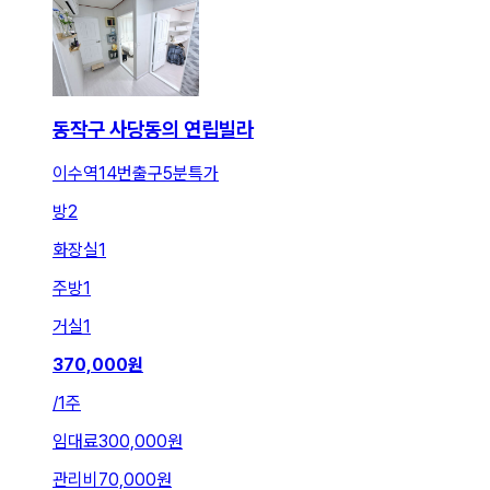
동작구 사당동의 연립빌라
이수역14번출구5분특가
방
2
화장실
1
주방
1
거실
1
370,000
원
/
1주
임대료
300,000원
관리비
70,000원