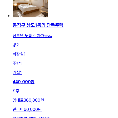
동작구 상도1동의 단독주택
상도역 투룸 주차가능🚗
방
2
화장실
1
주방
1
거실
1
440,000
원
/
1주
임대료
380,000원
관리비
60,000원