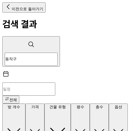
이전으로 돌아가기
검색 결과
전체
방 개수
가격
건물 유형
평수
층수
옵션