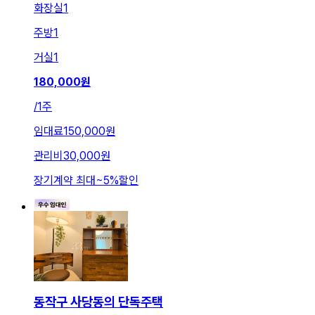
화장실
1
주방
1
거실
1
180,000
원
/
1주
임대료
150,000원
관리비
30,000원
장기계약 최대
~
5
%
할인
동작구 사당동의 단독주택