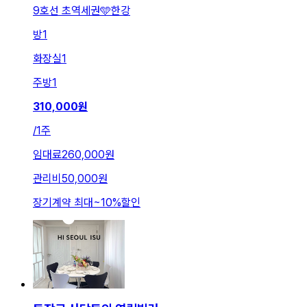
9호선 초역세권🩵한강
방
1
화장실
1
주방
1
310,000
원
/
1주
임대료
260,000원
관리비
50,000원
장기계약 최대
~
10
%
할인