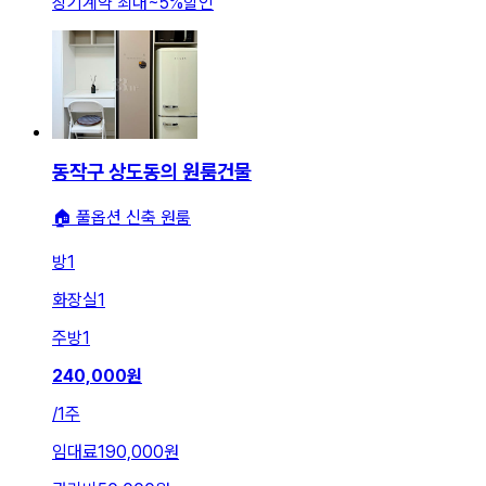
장기계약 최대
~
5
%
할인
동작구 상도동의 원룸건물
🏠 풀옵션 신축 원룸
방
1
화장실
1
주방
1
240,000
원
/
1주
임대료
190,000원