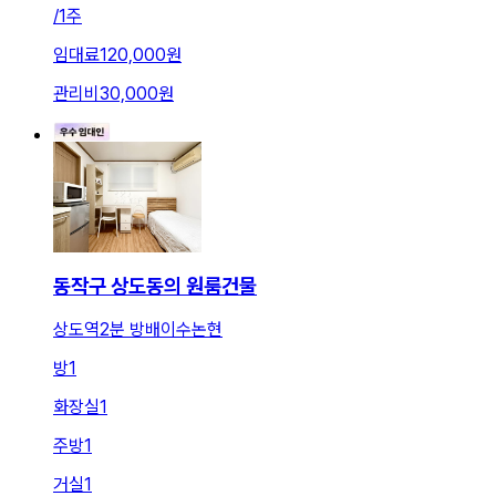
/
1주
임대료
120,000원
관리비
30,000원
동작구 상도동의 원룸건물
상도역2분 방배이수논현
방
1
화장실
1
주방
1
거실
1