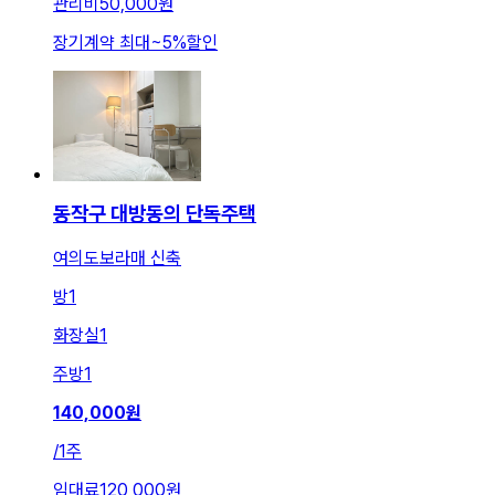
관리비
50,000원
장기계약 최대
~
5
%
할인
동작구 대방동의 단독주택
여의도보라매 신축
방
1
화장실
1
주방
1
140,000
원
/
1주
임대료
120,000원