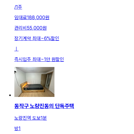
/
1주
임대료
188,000원
관리비
55,000원
장기계약 최대
~
6
%
할인
ㅣ
즉시입주 최대
~
1만 원
할인
동작구 노량진동의 단독주택
노량진역 도보1분
방
1