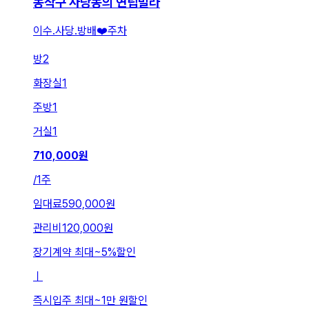
동작구 사당동의 연립빌라
이수.사당.방배❤️주차
방
2
화장실
1
주방
1
거실
1
710,000
원
/
1주
임대료
590,000원
관리비
120,000원
장기계약 최대
~
5
%
할인
ㅣ
즉시입주 최대
~
1만 원
할인