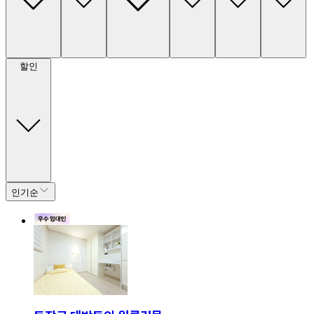
할인
인기순