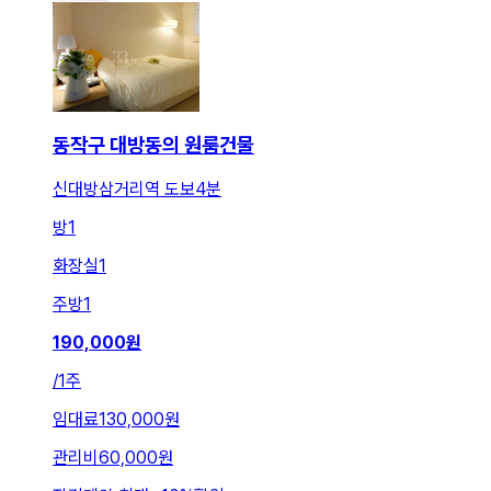
동작구 대방동의 원룸건물
신대방삼거리역 도보4분
방
1
화장실
1
주방
1
190,000
원
/
1주
임대료
130,000원
관리비
60,000원