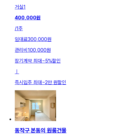
거실
1
400,000
원
/
1주
임대료
300,000원
관리비
100,000원
장기계약 최대
~
5
%
할인
ㅣ
즉시입주 최대
~
2만 원
할인
동작구 본동의 원룸건물