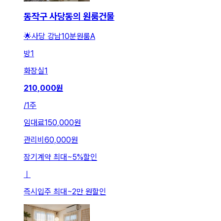
동작구 사당동의 원룸건물
🌟사당 강남10분원룸A
방
1
화장실
1
210,000
원
/
1주
임대료
150,000원
관리비
60,000원
장기계약 최대
~
5
%
할인
ㅣ
즉시입주 최대
~
2만 원
할인