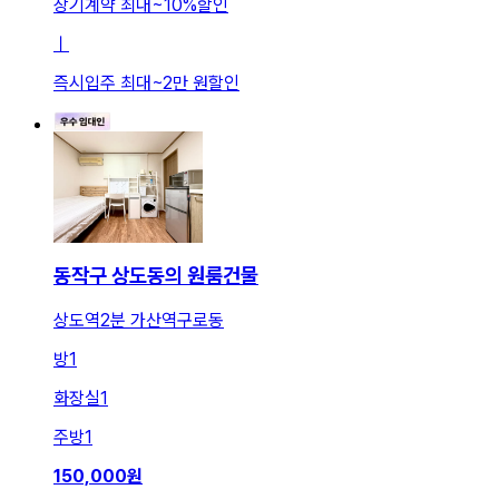
장기계약 최대
~
10
%
할인
ㅣ
즉시입주 최대
~
2만 원
할인
동작구 상도동의 원룸건물
상도역2분 가산역구로동
방
1
화장실
1
주방
1
150,000
원