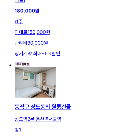
거실
1
180,000
원
/
1주
임대료
150,000원
관리비
30,000원
장기계약 최대
~
5
%
할인
동작구 상도동의 원룸건물
상도역2분 용산역서울역
방
1