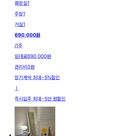
화장실
1
주방
1
거실
1
690,000
원
/
1주
임대료
690,000원
관리비
0원
장기계약 최대
~
5
%
할인
ㅣ
즉시입주 최대
~
5만 원
할인