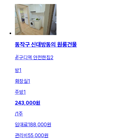
동작구 신대방동의 원룸건물
✌️구디역 안전한집2
방
1
화장실
1
주방
1
243,000
원
/
1주
임대료
188,000원
관리비
55,000원