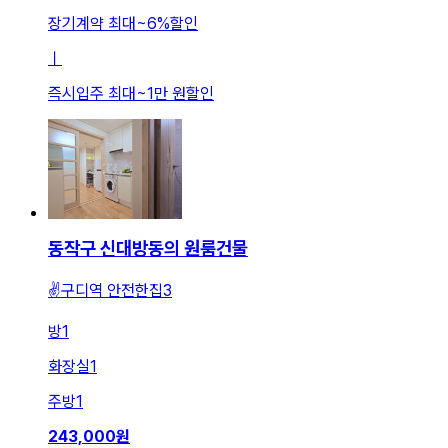
장기계약 최대
~
6
%
할인
ㅣ
즉시입주 최대
~
1만 원
할인
동작구 신대방동의 원룸건물
✌️구디역 안전한집3
방
1
화장실
1
주방
1
243,000
원