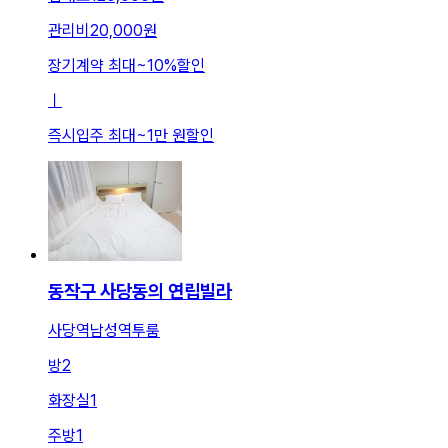
관리비
20,000원
장기계약 최대
~
10
%
할인
ㅣ
즉시입주 최대
~
1만 원
할인
동작구 사당동의 연립빌라
사당역남성역투룸
방
2
화장실
1
주방
1