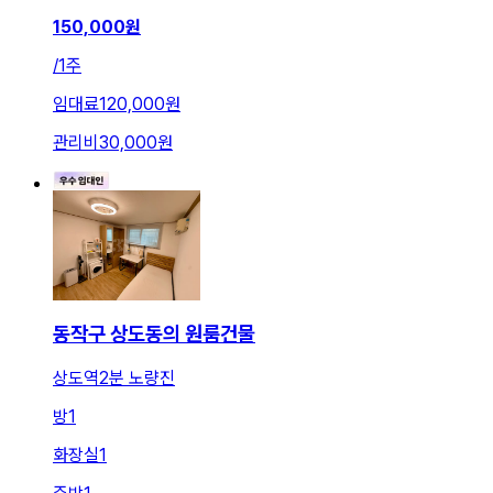
150,000
원
/
1주
임대료
120,000원
관리비
30,000원
동작구 상도동의 원룸건물
상도역2분 노량진
방
1
화장실
1