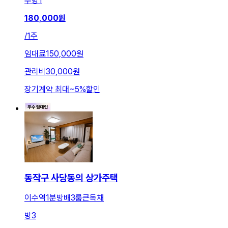
주방
1
180,000
원
/
1주
임대료
150,000원
관리비
30,000원
장기계약 최대
~
5
%
할인
동작구 사당동의 상가주택
이수역1분방배3룸큰독채
방
3