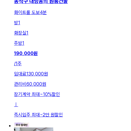
동작구 대방동의 원룸건물
화이트룸 도보4분
방
1
화장실
1
주방
1
190,000
원
/
1주
임대료
130,000원
관리비
60,000원
장기계약 최대
~
10
%
할인
ㅣ
즉시입주 최대
~
2만 원
할인