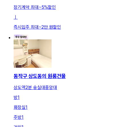
장기계약 최대
~
5
%
할인
ㅣ
즉시입주 최대
~
2만 원
할인
동작구 상도동의 원룸건물
상도역2분 숭실대중앙대
방
1
화장실
1
주방
1