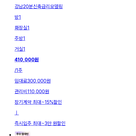
강남20분신축급리모델링
방
1
화장실
1
주방
1
거실
1
410,000
원
/
1주
임대료
300,000원
관리비
110,000원
장기계약 최대
~
15
%
할인
ㅣ
즉시입주 최대
~
3만 원
할인