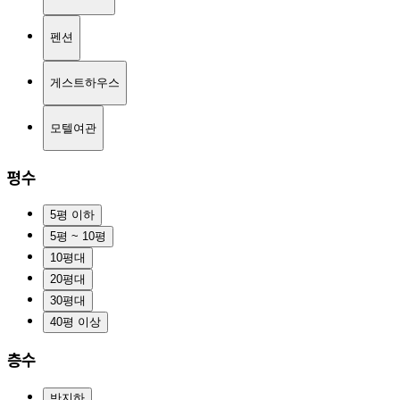
펜션
게스트하우스
모텔여관
평수
5평 이하
5평 ~ 10평
10평대
20평대
30평대
40평 이상
층수
반지하