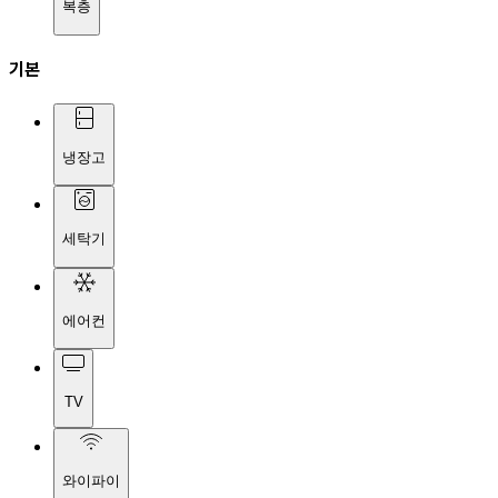
복층
기본
냉장고
세탁기
에어컨
TV
와이파이