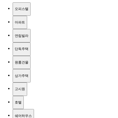
오피스텔
아파트
연립빌라
단독주택
원룸건물
상가주택
고시원
호텔
쉐어하우스