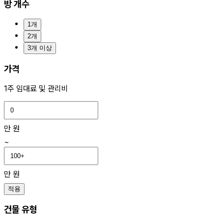
방 개수
1개
2개
3개 이상
가격
1주 임대료 및 관리비
만 원
~
만 원
적용
건물 유형