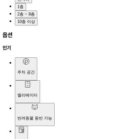
1층
2층 ~ 9층
10층 이상
옵션
인기
주차 공간
엘리베이터
반려동물 동반 가능