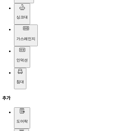
싱크대
가스레인지
인덕션
침대
추가
도어락