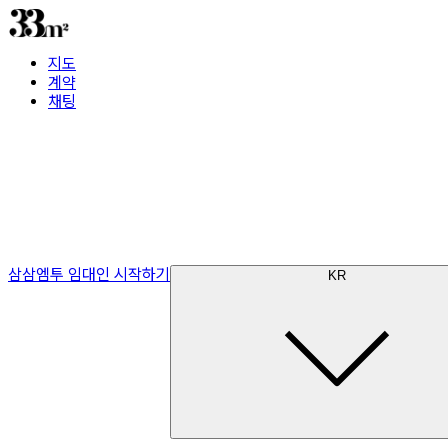
지도
계약
채팅
삼삼엠투 임대인 시작하기
KR