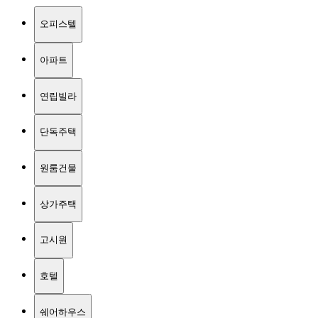
오피스텔
아파트
연립빌라
단독주택
원룸건물
상가주택
고시원
호텔
쉐어하우스