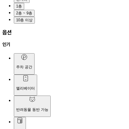
1층
2층 ~ 9층
10층 이상
옵션
인기
주차 공간
엘리베이터
반려동물 동반 가능