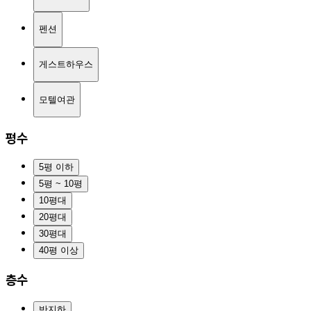
펜션
게스트하우스
모텔여관
평수
5평 이하
5평 ~ 10평
10평대
20평대
30평대
40평 이상
층수
반지하