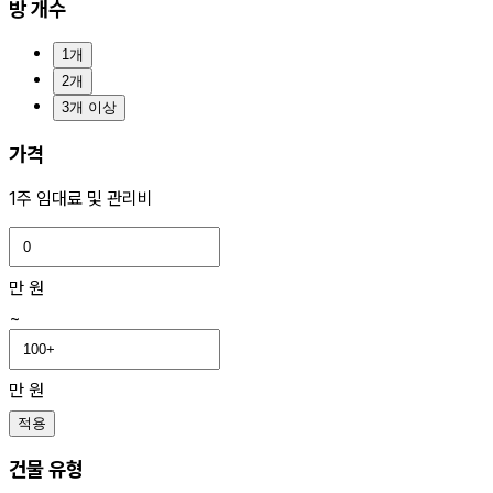
방 개수
1개
2개
3개 이상
가격
1주 임대료 및 관리비
만 원
~
만 원
적용
건물 유형