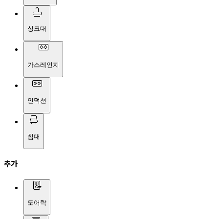
싱크대
가스레인지
인덕션
침대
추가
도어락