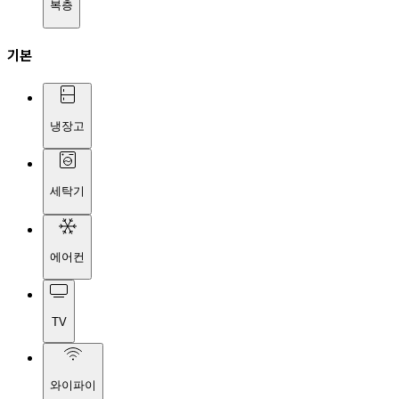
복층
기본
냉장고
세탁기
에어컨
TV
와이파이