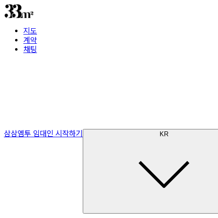
지도
계약
채팅
삼삼엠투 임대인 시작하기
KR