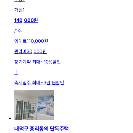
거실
1
140,000
원
/
1주
임대료
110,000원
관리비
30,000원
장기계약 최대
~
10
%
할인
ㅣ
즉시입주 최대
~
3만 원
할인
대덕구 중리동의 단독주택