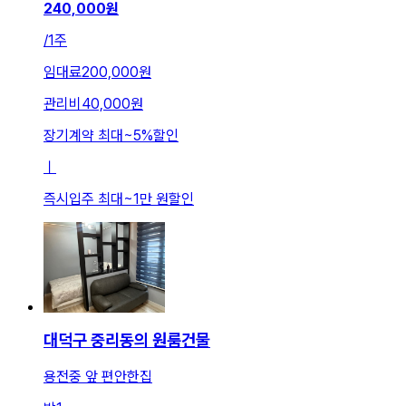
240,000
원
/
1주
임대료
200,000원
관리비
40,000원
장기계약 최대
~
5
%
할인
ㅣ
즉시입주 최대
~
1만 원
할인
대덕구 중리동의 원룸건물
용전중 앞 편안한집