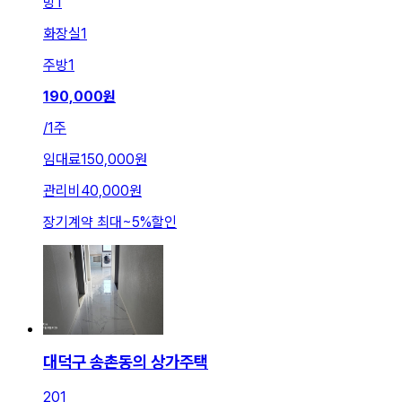
방
1
화장실
1
주방
1
190,000
원
/
1주
임대료
150,000원
관리비
40,000원
장기계약 최대
~
5
%
할인
대덕구 송촌동의 상가주택
201