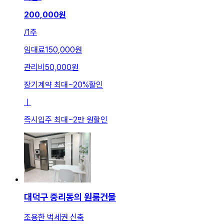
200,000
원
/
1주
임대료
150,000원
관리비
50,000원
장기계약 최대
~
20
%
할인
ㅣ
즉시입주 최대
~
2만 원
할인
대덕구 중리동의 원룸건물
조용한 벅세권 신축