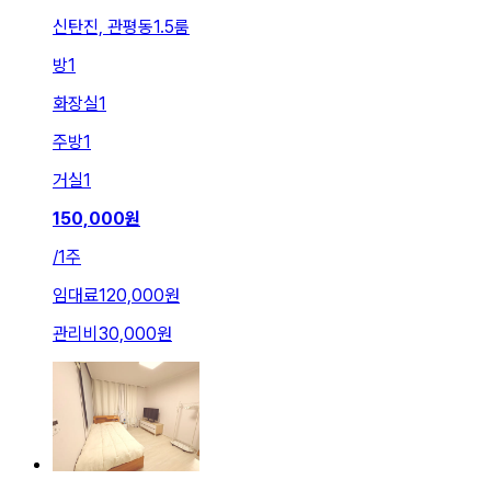
신탄진, 관평동1.5룸
방
1
화장실
1
주방
1
거실
1
150,000
원
/
1주
임대료
120,000원
관리비
30,000원