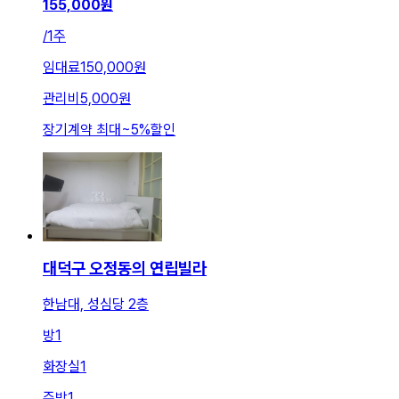
155,000
원
/
1주
임대료
150,000원
관리비
5,000원
장기계약 최대
~
5
%
할인
대덕구 오정동의 연립빌라
한남대, 성심당 2층
방
1
화장실
1
주방
1