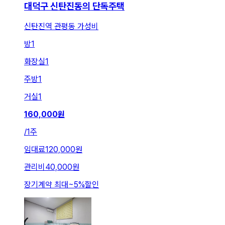
대덕구 신탄진동의 단독주택
신탄진역 관평동 가성비
방
1
화장실
1
주방
1
거실
1
160,000
원
/
1주
임대료
120,000원
관리비
40,000원
장기계약 최대
~
5
%
할인