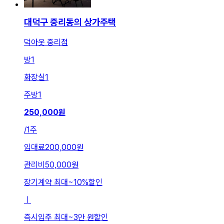
대덕구 중리동의 상가주택
덕아웃 중리점
방
1
화장실
1
주방
1
250,000
원
/
1주
임대료
200,000원
관리비
50,000원
장기계약 최대
~
10
%
할인
ㅣ
즉시입주 최대
~
3만 원
할인