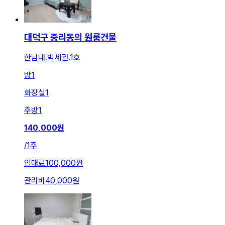
대덕구 중리동의 원룸건물
한남대.벅세권.1호
방
1
화장실
1
주방
1
140,000
원
/
1주
임대료
100,000원
관리비
40,000원