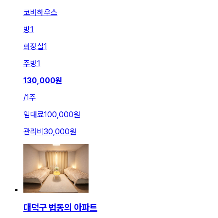
코비하우스
방
1
화장실
1
주방
1
130,000
원
/
1주
임대료
100,000원
관리비
30,000원
대덕구 법동의 아파트