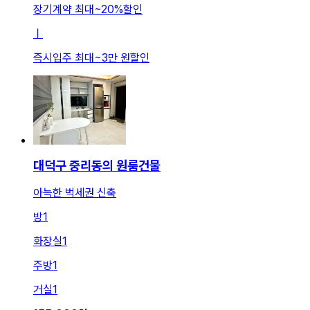
장기계약 최대
~
20
%
할인
ㅣ
즉시입주 최대
~
3만 원
할인
대덕구 중리동의 원룸건물
아늑한 벅세권 신축
방
1
화장실
1
주방
1
거실
1