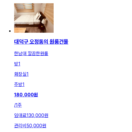
대덕구 오정동의 원룸건물
한남대 깔끔한원룸
방
1
화장실
1
주방
1
180,000
원
/
1주
임대료
130,000원
관리비
50,000원