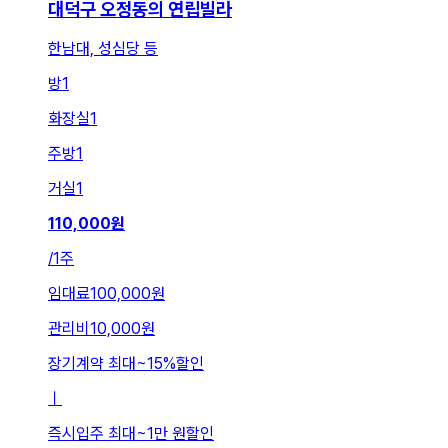
대덕구 오정동의 연립빌라
한남대, 성심당 등
방
1
화장실
1
주방
1
거실
1
110,000
원
/
1주
임대료
100,000원
관리비
10,000원
장기계약 최대
~
15
%
할인
ㅣ
즉시입주 최대
~
1만 원
할인