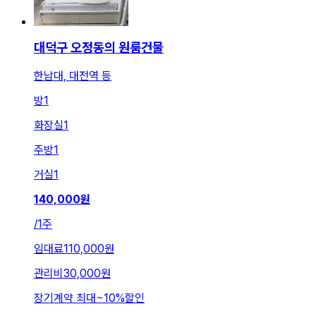
대덕구 오정동의 원룸건물
한남대, 대전역 등
방
1
화장실
1
주방
1
거실
1
140,000
원
/
1주
임대료
110,000원
관리비
30,000원
장기계약 최대
~
10
%
할인