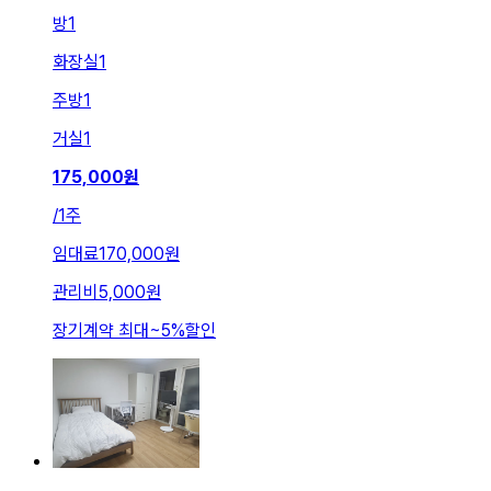
방
1
화장실
1
주방
1
거실
1
175,000
원
/
1주
임대료
170,000원
관리비
5,000원
장기계약 최대
~
5
%
할인