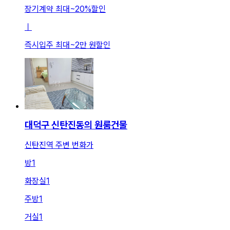
장기계약 최대
~
20
%
할인
ㅣ
즉시입주 최대
~
2만 원
할인
대덕구 신탄진동의 원룸건물
신탄진역 주변 번화가
방
1
화장실
1
주방
1
거실
1