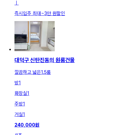
ㅣ
즉시입주 최대
~
3만 원
할인
대덕구 신탄진동의 원룸건물
깔끔하고 넓은1.5룸
방
1
화장실
1
주방
1
거실
1
240,000
원