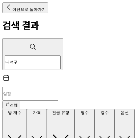
이전으로 돌아가기
검색 결과
전체
방 개수
가격
건물 유형
평수
층수
옵션