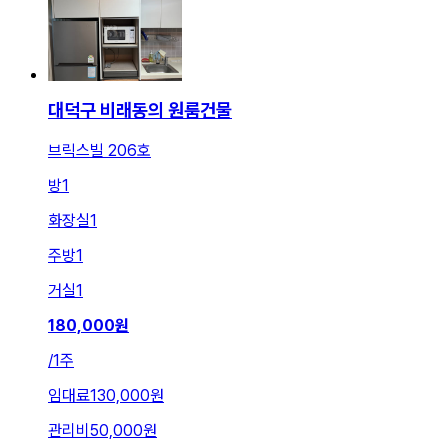
대덕구 비래동의 원룸건물
브릭스빌 206호
방
1
화장실
1
주방
1
거실
1
180,000
원
/
1주
임대료
130,000원
관리비
50,000원