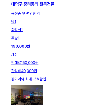
대덕구 중리동의 원룸건물
용전중 앞 편안한 집
방
1
화장실
1
주방
1
190,000
원
/
1주
임대료
150,000원
관리비
40,000원
장기계약 최대
~
5
%
할인