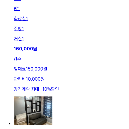
방
1
화장실
1
주방
1
거실
1
160,000
원
/
1주
임대료
150,000원
관리비
10,000원
장기계약 최대
~
10
%
할인