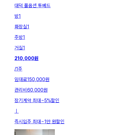
대덕 풀옵션 투베드
방
1
화장실
1
주방
1
거실
1
210,000
원
/
1주
임대료
150,000원
관리비
60,000원
장기계약 최대
~
5
%
할인
ㅣ
즉시입주 최대
~
1만 원
할인