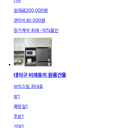
/
1주
임대료
200,000원
관리비
40,000원
장기계약 최대
~
10
%
할인
대덕구 비래동의 원룸건물
브릭스빌 304호
방
1
화장실
1
주방
1
거실
1