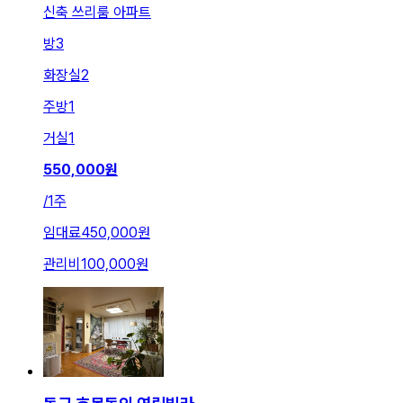
신축 쓰리룸 아파트
방
3
화장실
2
주방
1
거실
1
550,000
원
/
1주
임대료
450,000원
관리비
100,000원