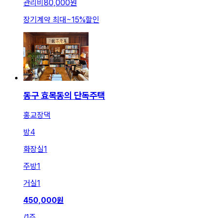
관리비
80,000원
장기계약 최대
~
15
%
할인
동구 효목동의 단독주택
홍교장댁
방
4
화장실
1
주방
1
거실
1
450,000
원
/
1주