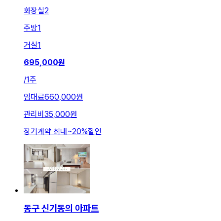
화장실
2
주방
1
거실
1
695,000
원
/
1주
임대료
660,000원
관리비
35,000원
장기계약 최대
~
20
%
할인
동구 신기동의 아파트