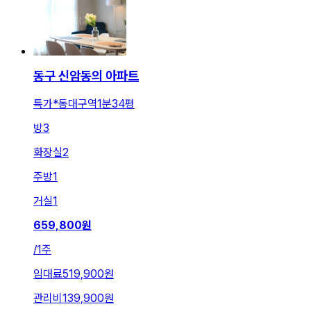
동구 신암동의 아파트
특가*동대구역1분34평
방
3
화장실
2
주방
1
거실
1
659,800
원
/
1주
임대료
519,900원
관리비
139,900원