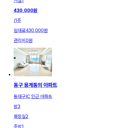
거실
1
430,000
원
/
1주
임대료
430,000원
관리비
0원
동구 용계동의 아파트
동대구IC 인근 아파트
방
3
화장실
2
주방
1