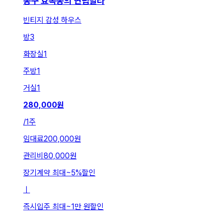
동구 효목동의 연립빌라
빈티지 감성 하우스
방
3
화장실
1
주방
1
거실
1
280,000
원
/
1주
임대료
200,000원
관리비
80,000원
장기계약 최대
~
5
%
할인
ㅣ
즉시입주 최대
~
1만 원
할인