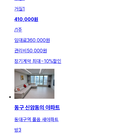
거실
1
410,000
원
/
1주
임대료
360,000원
관리비
50,000원
장기계약 최대
~
10
%
할인
동구 신암동의 아파트
동대구역 풀옵 새아파트
방
3