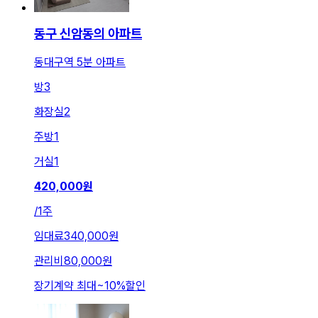
동구 신암동의 아파트
동대구역 5분 아파트
방
3
화장실
2
주방
1
거실
1
420,000
원
/
1주
임대료
340,000원
관리비
80,000원
장기계약 최대
~
10
%
할인