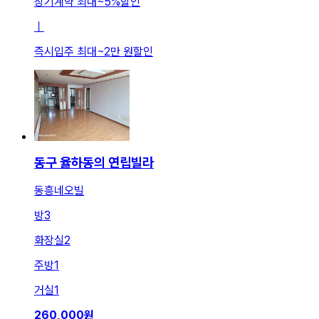
장기계약 최대
~
5
%
할인
ㅣ
즉시입주 최대
~
2만 원
할인
동구 율하동의 연립빌라
동흥네오빌
방
3
화장실
2
주방
1
거실
1
260,000
원