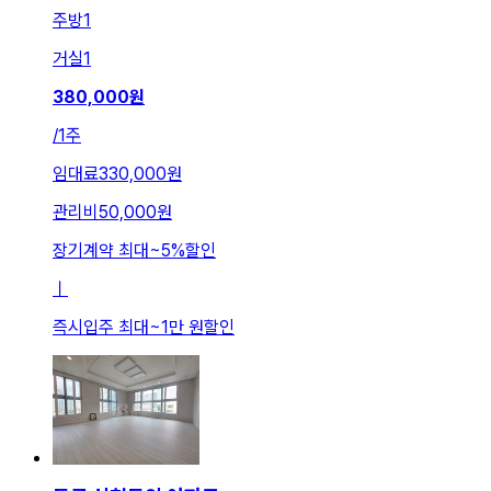
주방
1
거실
1
380,000
원
/
1주
임대료
330,000원
관리비
50,000원
장기계약 최대
~
5
%
할인
ㅣ
즉시입주 최대
~
1만 원
할인