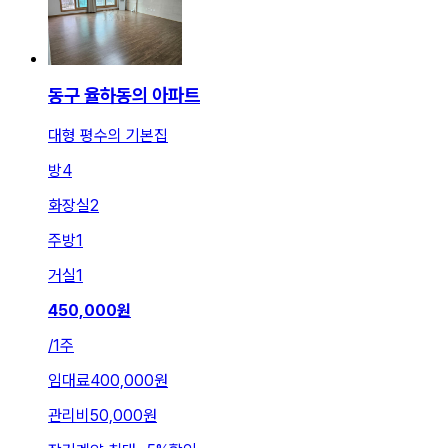
동구 율하동의 아파트
대형 평수의 기본집
방
4
화장실
2
주방
1
거실
1
450,000
원
/
1주
임대료
400,000원
관리비
50,000원