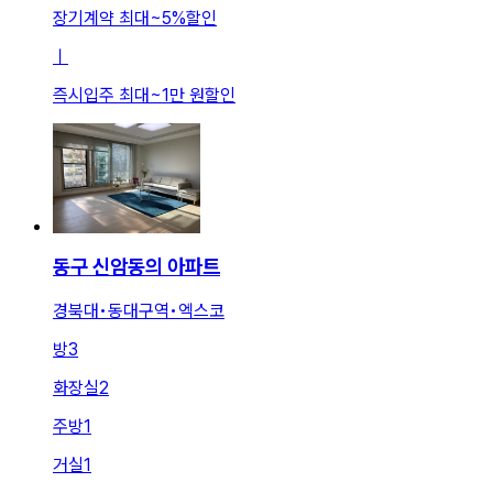
장기계약 최대
~
5
%
할인
ㅣ
즉시입주 최대
~
1만 원
할인
동구 신암동의 아파트
경북대•동대구역•엑스코
방
3
화장실
2
주방
1
거실
1