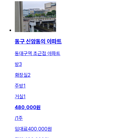
동구 신암동의 아파트
동대구역 초근접 아파트
방
3
화장실
2
주방
1
거실
1
480,000
원
/
1주
임대료
400,000원