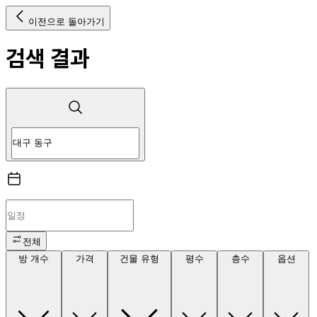
이전으로 돌아가기
검색 결과
전체
방 개수
가격
건물 유형
평수
층수
옵션