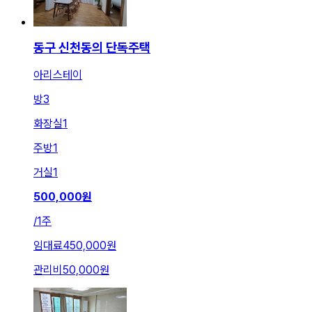
동구 신천동의 단독주택
아리스테이
방
3
화장실
1
주방
1
거실
1
500,000
원
/
1주
임대료
450,000원
관리비
50,000원