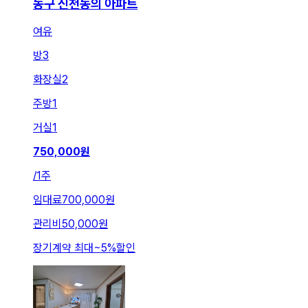
동구 신천동의 아파트
여유
방
3
화장실
2
주방
1
거실
1
750,000
원
/
1주
임대료
700,000원
관리비
50,000원
장기계약 최대
~
5
%
할인