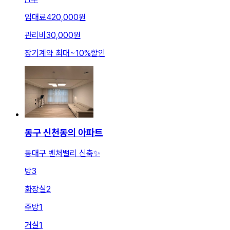
임대료
420,000원
관리비
30,000원
장기계약 최대
~
10
%
할인
동구 신천동의 아파트
동대구 벤처밸리 신축✨
방
3
화장실
2
주방
1
거실
1