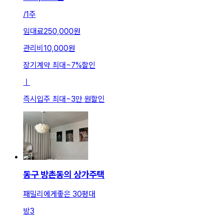
/
1주
임대료
250,000원
관리비
10,000원
장기계약 최대
~
7
%
할인
ㅣ
즉시입주 최대
~
3만 원
할인
동구 방촌동의 상가주택
패밀리에게좋은 30평대
방
3