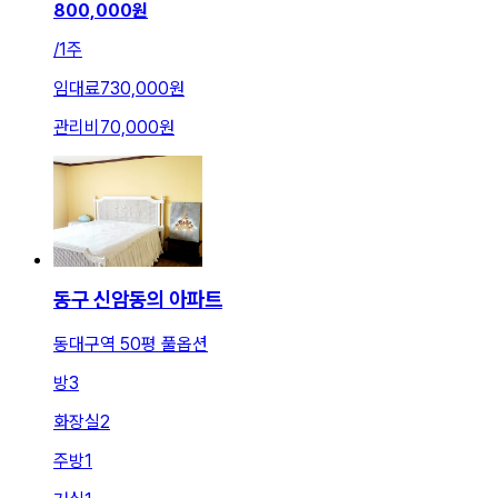
800,000
원
/
1주
임대료
730,000원
관리비
70,000원
동구 신암동의 아파트
동대구역 50평 풀옵션
방
3
화장실
2
주방
1