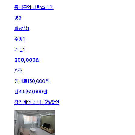
동대구역 다락스테이
방
3
화장실
1
주방
1
거실
1
200,000
원
/
1주
임대료
150,000원
관리비
50,000원
장기계약 최대
~
5
%
할인