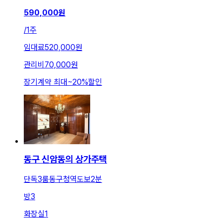
590,000
원
/
1주
임대료
520,000원
관리비
70,000원
장기계약 최대
~
20
%
할인
동구 신암동의 상가주택
단독3룸동구청역도보2분
방
3
화장실
1