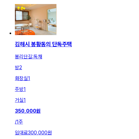
김해시 봉황동의 단독주택
봉리단길:독채
방
2
화장실
1
주방
1
거실
1
350,000
원
/
1주
임대료
300,000원