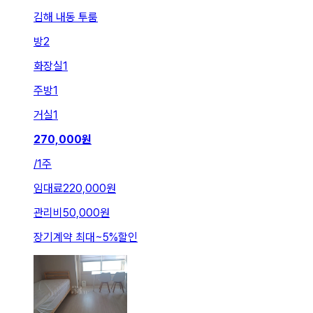
김해 내동 투룸
방
2
화장실
1
주방
1
거실
1
270,000
원
/
1주
임대료
220,000원
관리비
50,000원
장기계약 최대
~
5
%
할인