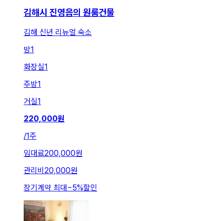
김해시 진영읍의 원룸건물
김해 신년 리뉴얼 숙소
방
1
화장실
1
주방
1
거실
1
220,000
원
/
1주
임대료
200,000원
관리비
20,000원
장기계약 최대
~
5
%
할인