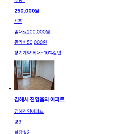
주방
1
250,000
원
/
1주
임대료
200,000원
관리비
50,000원
장기계약 최대
~
10
%
할인
김해시 진영읍의 아파트
김해진영아파트
방
3
화장실
2