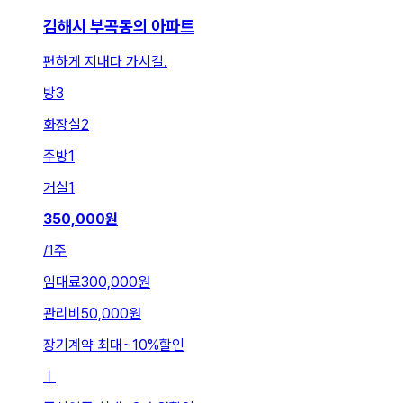
김해시 부곡동의 아파트
편하게 지내다 가시길.
방
3
화장실
2
주방
1
거실
1
350,000
원
/
1주
임대료
300,000원
관리비
50,000원
장기계약 최대
~
10
%
할인
ㅣ