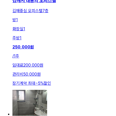
김해시 내동의 오피스텔
김해중심 오피스텔7층
방
1
화장실
1
주방
1
250,000
원
/
1주
임대료
200,000원
관리비
50,000원
장기계약 최대
~
5
%
할인