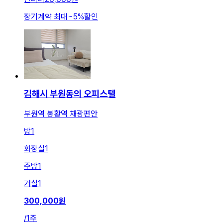
장기계약 최대
~
5
%
할인
김해시 부원동의 오피스텔
부원역 봉황역 채광편안
방
1
화장실
1
주방
1
거실
1
300,000
원
/
1주