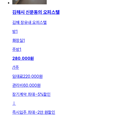
김해시 신문동의 오피스텔
김해 장유내 오피스텔
방
1
화장실
1
주방
1
280,000
원
/
1주
임대료
220,000원
관리비
60,000원
장기계약 최대
~
5
%
할인
ㅣ
즉시입주 최대
~
2만 원
할인