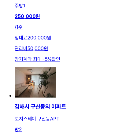
주방
1
250,000
원
/
1주
임대료
200,000원
관리비
50,000원
장기계약 최대
~
5
%
할인
김해시 구산동의 아파트
코지스테이 구산동APT
방
2