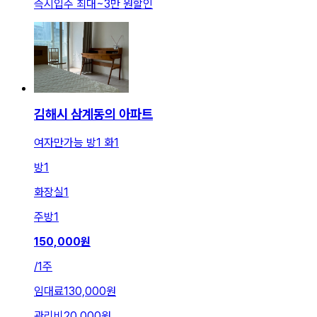
즉시입주 최대
~
3만 원
할인
김해시 삼계동의 아파트
여자만가능 방1 화1
방
1
화장실
1
주방
1
150,000
원
/
1주
임대료
130,000원
관리비
20,000원