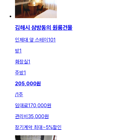
김해시 삼방동의 원룸건물
인제대 앞 스테이101
방
1
화장실
1
주방
1
205,000
원
/
1주
임대료
170,000원
관리비
35,000원
장기계약 최대
~
5
%
할인