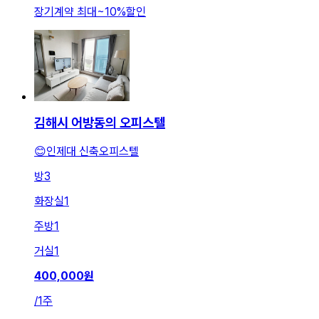
장기계약 최대
~
10
%
할인
김해시 어방동의 오피스텔
😊인제대 신축오피스텔
방
3
화장실
1
주방
1
거실
1
400,000
원
/
1주