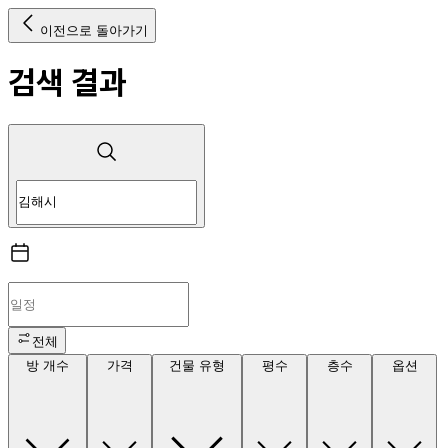
이전으로 돌아가기
검색 결과
전체
방 개수
가격
건물 유형
평수
층수
옵션