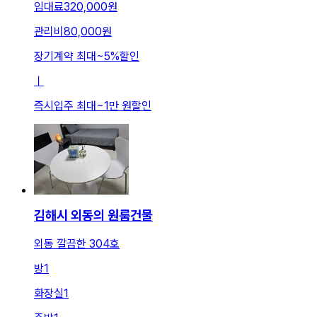
임대료
320,000원
관리비
80,000원
장기계약 최대
~
5
%
할인
ㅣ
즉시입주 최대
~
1만 원
할인
김해시 외동의 원룸건물
외동 깔끔한 304호
방
1
화장실
1