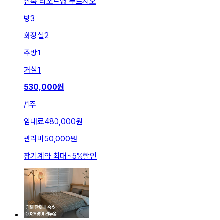
신축 리조트형 푸르지오
방
3
화장실
2
주방
1
거실
1
530,000
원
/
1주
임대료
480,000원
관리비
50,000원
장기계약 최대
~
5
%
할인