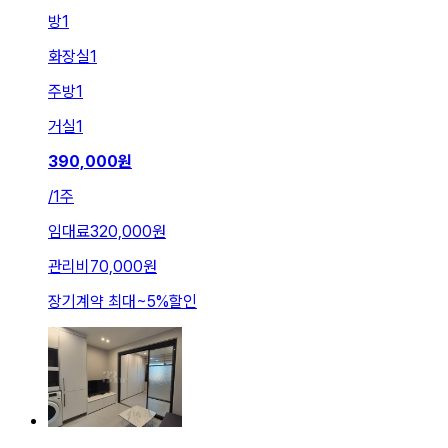
방
1
화장실
1
주방
1
거실
1
390,000
원
/
1주
임대료
320,000원
관리비
70,000원
장기계약 최대
~
5
%
할인