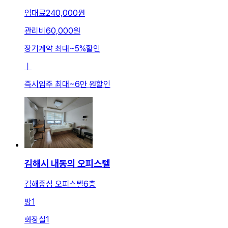
임대료
240,000원
관리비
60,000원
장기계약 최대
~
5
%
할인
ㅣ
즉시입주 최대
~
6만 원
할인
김해시 내동의 오피스텔
김해중심 오피스텔6층
방
1
화장실
1