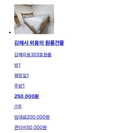
김해시 외동의 원룸건물
김해외동303호원룸
방
1
화장실
1
주방
1
250,000
원
/
1주
임대료
200,000원
관리비
50,000원