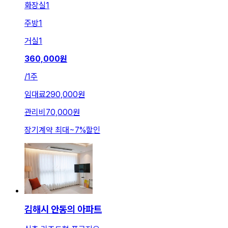
화장실
1
주방
1
거실
1
360,000
원
/
1주
임대료
290,000원
관리비
70,000원
장기계약 최대
~
7
%
할인
김해시 안동의 아파트