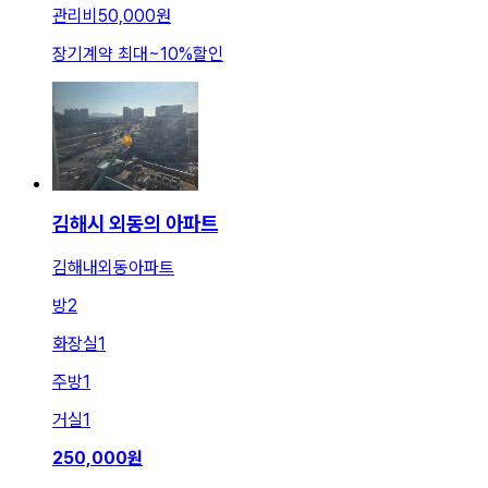
관리비
50,000원
장기계약 최대
~
10
%
할인
김해시 외동의 아파트
김해내외동아파트
방
2
화장실
1
주방
1
거실
1
250,000
원