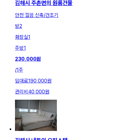
김해시 주촌면의 원룸건물
안전 깔끔 신축/건조기
방
2
화장실
1
주방
1
230,000
원
/
1주
임대료
190,000원
관리비
40,000원