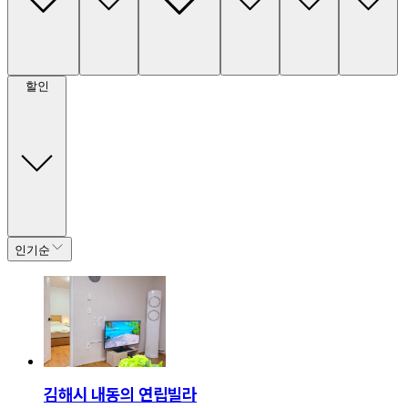
할인
인기순
김해시 내동의 연립빌라