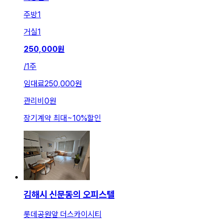
주방
1
거실
1
250,000
원
/
1주
임대료
250,000원
관리비
0원
장기계약 최대
~
10
%
할인
김해시 신문동의 오피스텔
롯데공원앞 더스카이시티