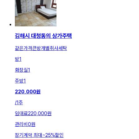
김해시 대청동의 상가주택
같은가격큰방개별취사세탁
방
1
화장실
1
주방
1
220,000
원
/
1주
임대료
220,000원
관리비
0원
장기계약 최대
~
25
%
할인