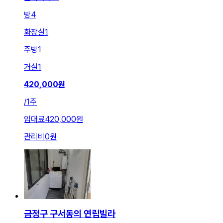
방
4
화장실
1
주방
1
거실
1
420,000
원
/
1주
임대료
420,000원
관리비
0원
금정구 구서동의 연립빌라