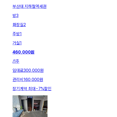
부산대 지하철역세권
방
3
화장실
2
주방
1
거실
1
460,000
원
/
1주
임대료
300,000원
관리비
160,000원
장기계약 최대
~
7
%
할인