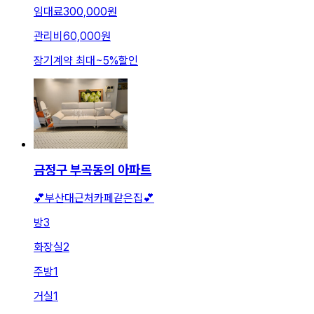
임대료
300,000원
관리비
60,000원
장기계약 최대
~
5
%
할인
금정구 부곡동의 아파트
💕부산대근처카페같은집💕
방
3
화장실
2
주방
1
거실
1