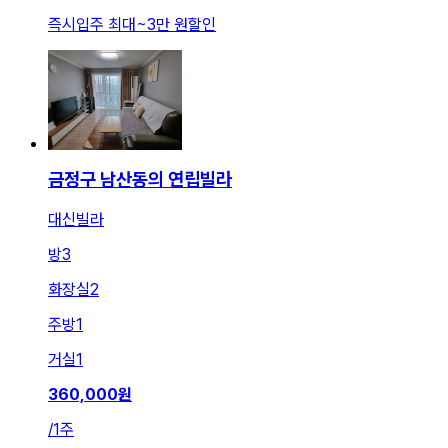
즉시입주 최대
~
3만 원
할인
금정구 남산동의 연립빌라
대신빌라
방
3
화장실
2
주방
1
거실
1
360,000
원
/
1주