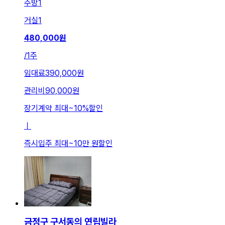
주방
1
거실
1
480,000
원
/
1주
임대료
390,000원
관리비
90,000원
장기계약 최대
~
10
%
할인
ㅣ
즉시입주 최대
~
10만 원
할인
금정구 구서동의 연립빌라