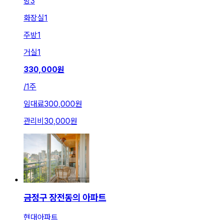
방
3
화장실
1
주방
1
거실
1
330,000
원
/
1주
임대료
300,000원
관리비
30,000원
금정구 장전동의 아파트
현대아파트