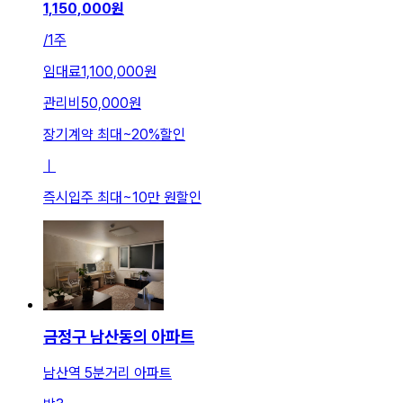
1,150,000
원
/
1주
임대료
1,100,000원
관리비
50,000원
장기계약 최대
~
20
%
할인
ㅣ
즉시입주 최대
~
10만 원
할인
금정구 남산동의 아파트
남산역 5분거리 아파트