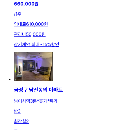
660,000
원
/
1주
임대료
610,000원
관리비
50,000원
장기계약 최대
~
15
%
할인
금정구 남산동의 아파트
범어사역3룸*휴가*특가
방
3
화장실
2