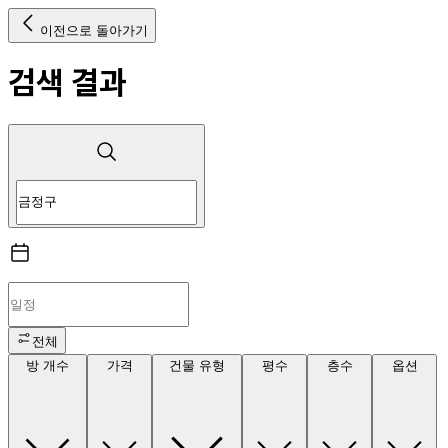
이전으로 돌아가기
검색 결과
전체
방 개수
가격
건물 유형
평수
층수
옵션