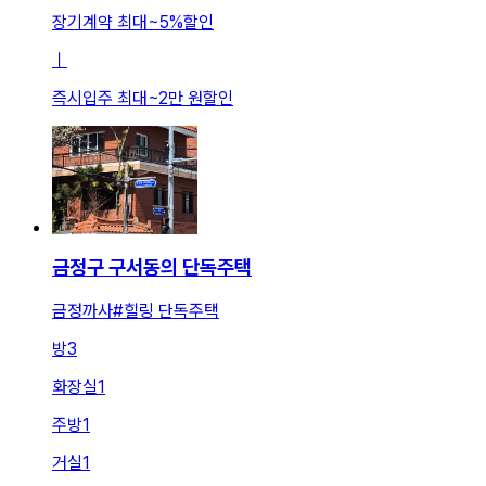
장기계약 최대
~
5
%
할인
ㅣ
즉시입주 최대
~
2만 원
할인
금정구 구서동의 단독주택
금정까사#힐링 단독주택
방
3
화장실
1
주방
1
거실
1