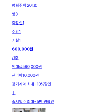
평화주택 201호
방
3
화장실
1
주방
1
거실
1
600,000
원
/
1주
임대료
590,000원
관리비
10,000원
장기계약 최대
~
10
%
할인
ㅣ
즉시입주 최대
~
5만 원
할인