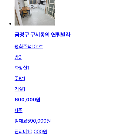
금정구 구서동의 연립빌라
평화주택101호
방
3
화장실
1
주방
1
거실
1
600,000
원
/
1주
임대료
590,000원
관리비
10,000원