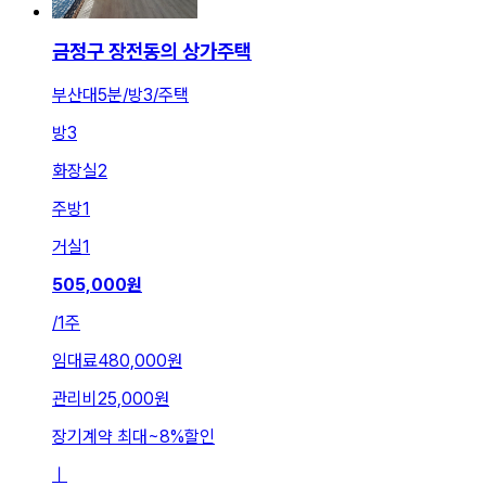
금정구 장전동의 상가주택
부산대5분/방3/주택
방
3
화장실
2
주방
1
거실
1
505,000
원
/
1주
임대료
480,000원
관리비
25,000원
장기계약 최대
~
8
%
할인
ㅣ