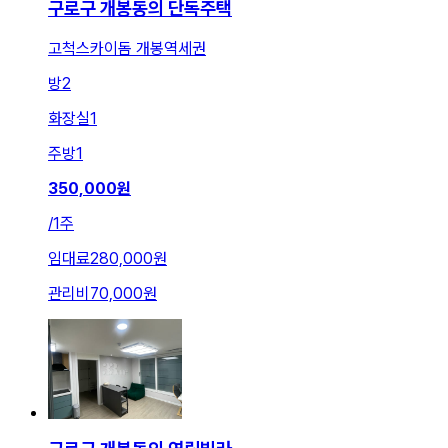
구로구 개봉동의 단독주택
고척스카이돔 개봉역세권
방
2
화장실
1
주방
1
350,000
원
/
1주
임대료
280,000원
관리비
70,000원