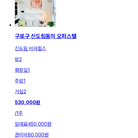
구로구 신도림동의 오피스텔
신도림 비바힐스
방
2
화장실
1
주방
1
거실
2
530,000
원
/
1주
임대료
450,000원
관리비
80,000원