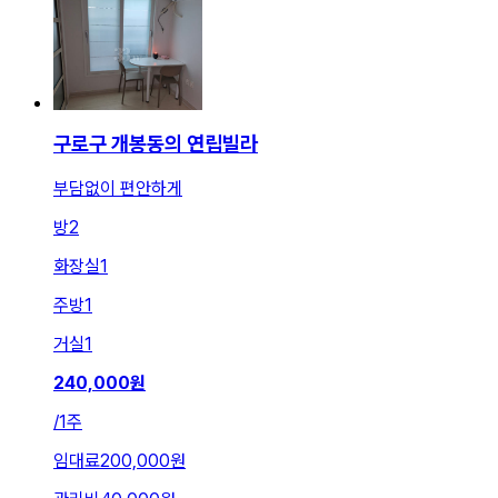
구로구 개봉동의 연립빌라
부담없이 편안하게
방
2
화장실
1
주방
1
거실
1
240,000
원
/
1주
임대료
200,000원