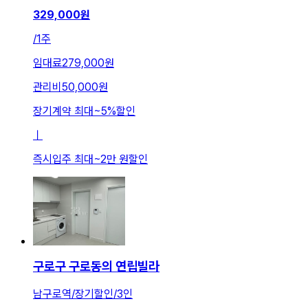
329,000
원
/
1주
임대료
279,000원
관리비
50,000원
장기계약 최대
~
5
%
할인
ㅣ
즉시입주 최대
~
2만 원
할인
구로구 구로동의 연립빌라
남구로역/장기할인/3인