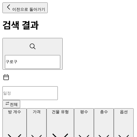
이전으로 돌아가기
검색 결과
전체
방 개수
가격
건물 유형
평수
층수
옵션