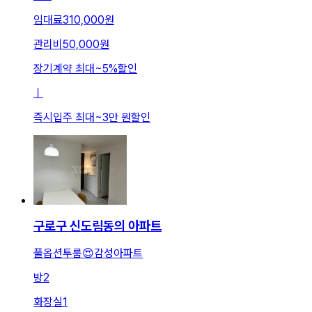
임대료
310,000원
관리비
50,000원
장기계약 최대
~
5
%
할인
ㅣ
즉시입주 최대
~
3만 원
할인
구로구 신도림동의 아파트
풀옵션투룸😍감성아파트
방
2
화장실
1