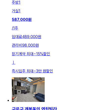
주방
1
거실
1
587,000
원
/
1주
임대료
489,000원
관리비
98,000원
장기계약 최대
~
15
%
할인
ㅣ
즉시입주 최대
~
3만 원
할인
구로구 개봉동의 연립빌라