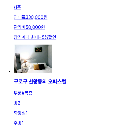
/
1주
임대료
330,000원
관리비
50,000원
장기계약 최대
~
5
%
할인
구로구 천왕동의 오피스텔
투룸#복층
방
2
화장실
1
주방
1