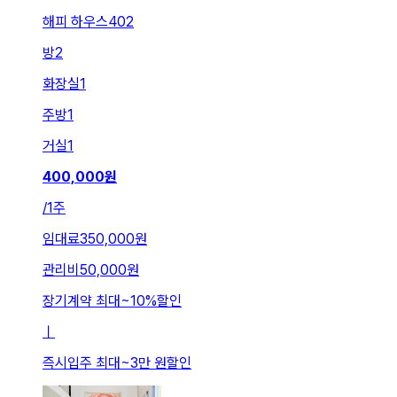
해피 하우스402
방
2
화장실
1
주방
1
거실
1
400,000
원
/
1주
임대료
350,000원
관리비
50,000원
장기계약 최대
~
10
%
할인
ㅣ
즉시입주 최대
~
3만 원
할인