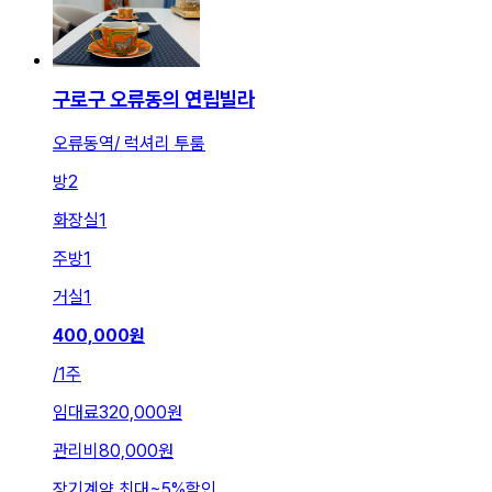
구로구 오류동의 연립빌라
오류동역/ 럭셔리 투룸
방
2
화장실
1
주방
1
거실
1
400,000
원
/
1주
임대료
320,000원
관리비
80,000원
장기계약 최대
~
5
%
할인