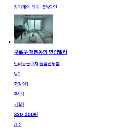
장기계약 최대
~
5
%
할인
구로구 개봉동의 연립빌라
반려동물주차 풀옵션투룸
방
2
화장실
1
주방
1
거실
1
320,000
원
/
1주