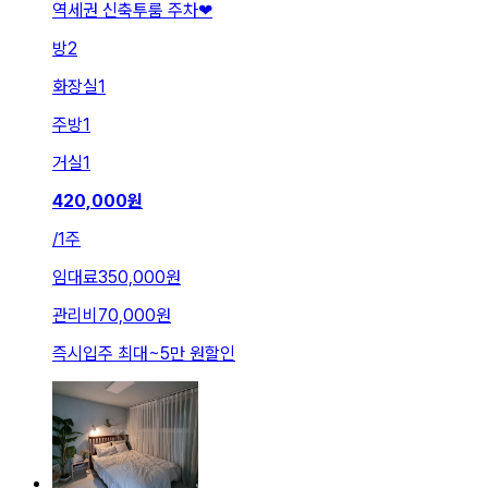
역세권 신축투룸 주차❤
방
2
화장실
1
주방
1
거실
1
420,000
원
/
1주
임대료
350,000원
관리비
70,000원
즉시입주 최대
~
5만 원
할인