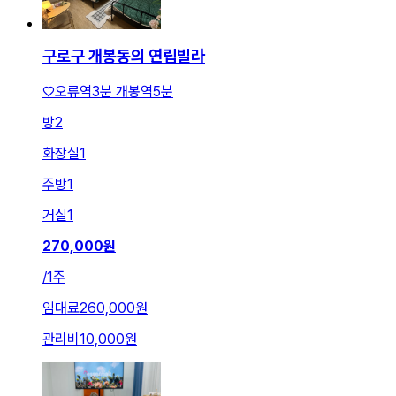
구로구 개봉동의 연립빌라
♡오류역3분 개봉역5분
방
2
화장실
1
주방
1
거실
1
270,000
원
/
1주
임대료
260,000원
관리비
10,000원