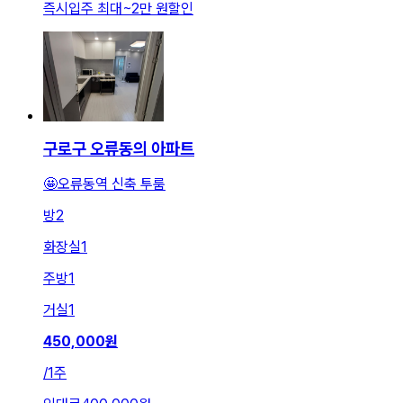
즉시입주 최대
~
2만 원
할인
구로구 오류동의 아파트
🤩오류동역 신축 투룸
방
2
화장실
1
주방
1
거실
1
450,000
원
/
1주