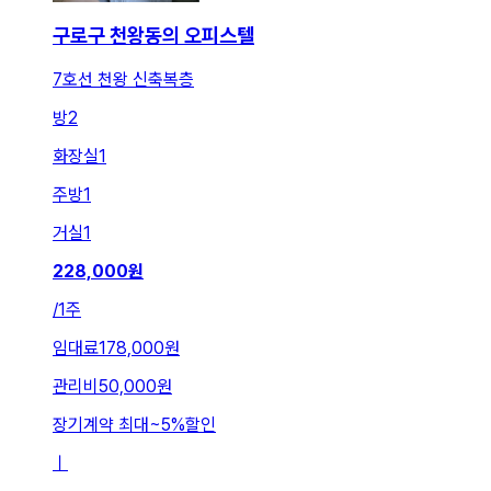
구로구 천왕동의 오피스텔
7호선 천왕 신축복층
방
2
화장실
1
주방
1
거실
1
228,000
원
/
1주
임대료
178,000원
관리비
50,000원
장기계약 최대
~
5
%
할인
ㅣ