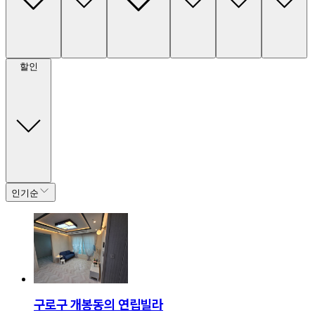
할인
인기순
구로구 개봉동의 연립빌라