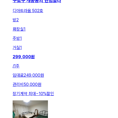
구로구 개봉동의 연립빌라
디아트라움 502호
방
2
화장실
1
주방
1
거실
1
299,000
원
/
1주
임대료
249,000원
관리비
50,000원
장기계약 최대
~
10
%
할인