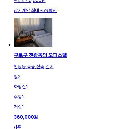
관리비
40,000원
장기계약 최대
~
5
%
할인
구로구 천왕동의 오피스텔
천왕동,복층,신축,엘베
방
2
화장실
1
주방
1
거실
1
360,000
원
/
1주