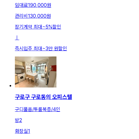
임대료
190,000원
관리비
130,000원
장기계약 최대
~
5
%
할인
ㅣ
즉시입주 최대
~
3만 원
할인
구로구 구로동의 오피스텔
구디풀옵/투룸복층/4인
방
2
화장실
1