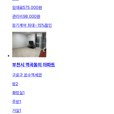
임대료
575,000원
관리비
98,000원
장기계약 최대
~
15
%
할인
부천시 역곡동의 아파트
구로구 온수역세권
방
2
화장실
1
주방
1
거실
1