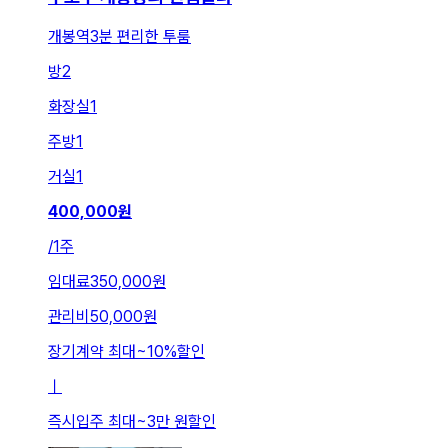
개봉역3분 편리한 투룸
방
2
화장실
1
주방
1
거실
1
400,000
원
/
1주
임대료
350,000원
관리비
50,000원
장기계약 최대
~
10
%
할인
ㅣ
즉시입주 최대
~
3만 원
할인