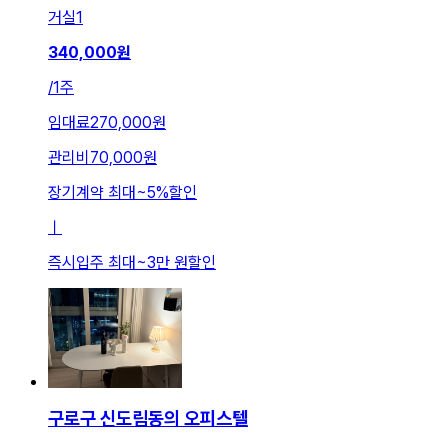
거실
1
340,000
원
/
1주
임대료
270,000원
관리비
70,000원
장기계약 최대
~
5
%
할인
ㅣ
즉시입주 최대
~
3만 원
할인
구로구 신도림동의 오피스텔