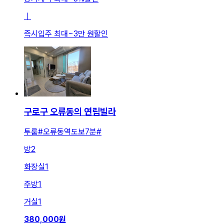
ㅣ
즉시입주 최대
~
3만 원
할인
구로구 오류동의 연립빌라
투룸#오류동역도보7분#
방
2
화장실
1
주방
1
거실
1
380,000
원