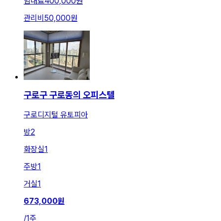
임대료
400,000원
관리비
50,000원
구로구 구로동의 오피스텔
구로디지털 유토피아
방
2
화장실
1
주방
1
거실
1
673,000
원
/
1주