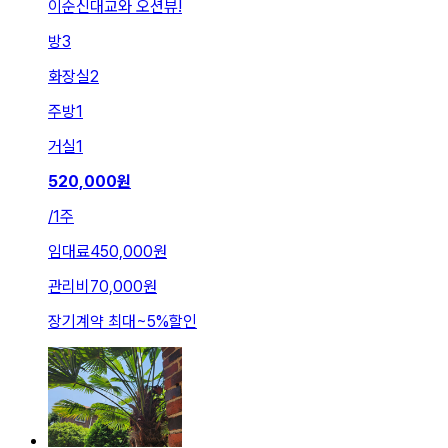
이순신대교와 오션뷰!
방
3
화장실
2
주방
1
거실
1
520,000
원
/
1주
임대료
450,000원
관리비
70,000원
장기계약 최대
~
5
%
할인