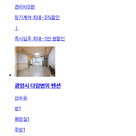
관리비
0원
장기계약 최대
~
5
%
할인
ㅣ
즉시입주 최대
~
1만 원
할인
광양시 다압면의 펜션
산수유
방
1
화장실
1
주방
1