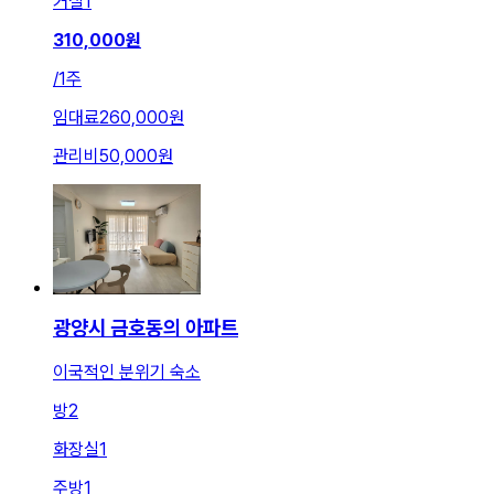
거실
1
310,000
원
/
1주
임대료
260,000원
관리비
50,000원
광양시 금호동의 아파트
이국적인 분위기 숙소
방
2
화장실
1
주방
1