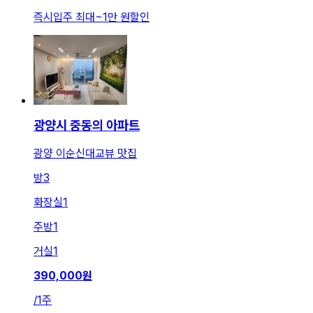
즉시입주 최대
~
1만 원
할인
광양시 중동의 아파트
광양 이순신대교뷰 맛집
방
3
화장실
1
주방
1
거실
1
390,000
원
/
1주