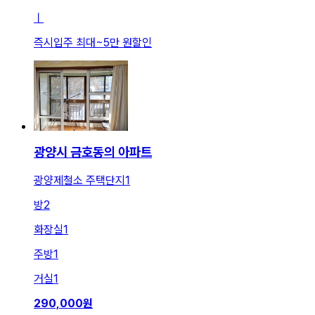
ㅣ
즉시입주 최대
~
5만 원
할인
광양시 금호동의 아파트
광양제철소 주택단지1
방
2
화장실
1
주방
1
거실
1
290,000
원