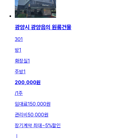
광양시 광양읍의 원룸건물
301
방
1
화장실
1
주방
1
200,000
원
/
1주
임대료
150,000원
관리비
50,000원
장기계약 최대
~
5
%
할인
ㅣ