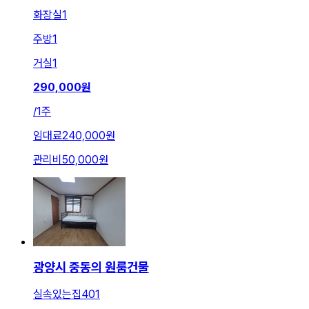
화장실
1
주방
1
거실
1
290,000
원
/
1주
임대료
240,000원
관리비
50,000원
광양시 중동의 원룸건물
실속있는집401