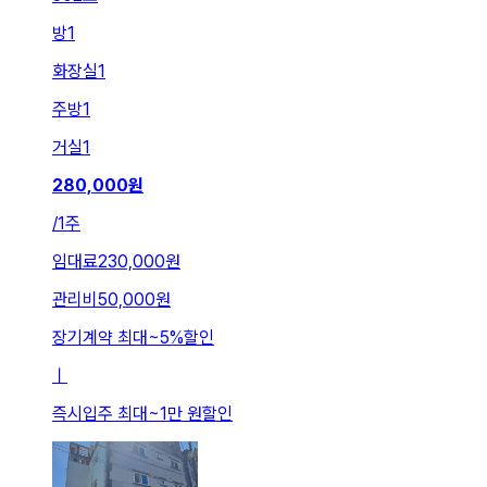
방
1
화장실
1
주방
1
거실
1
280,000
원
/
1주
임대료
230,000원
관리비
50,000원
장기계약 최대
~
5
%
할인
ㅣ
즉시입주 최대
~
1만 원
할인