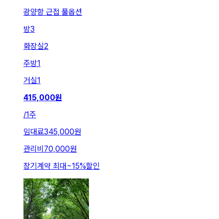
광양항 근접 풀옵션
방
3
화장실
2
주방
1
거실
1
415,000
원
/
1주
임대료
345,000원
관리비
70,000원
장기계약 최대
~
15
%
할인