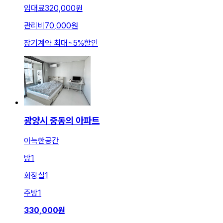
임대료
320,000원
관리비
70,000원
장기계약 최대
~
5
%
할인
광양시 중동의 아파트
아늑한공간
방
1
화장실
1
주방
1
330,000
원