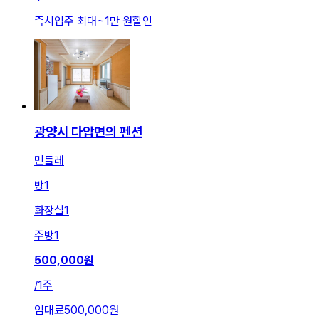
즉시입주 최대
~
1만 원
할인
광양시 다압면의 펜션
민들레
방
1
화장실
1
주방
1
500,000
원
/
1주
임대료
500,000원