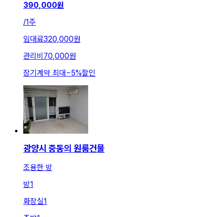
390,000
원
/
1주
임대료
320,000원
관리비
70,000원
장기계약 최대
~
5
%
할인
광양시 중동의 원룸건물
조용한 방
방
1
화장실
1