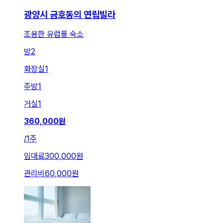
광양시 금호동의 연립빌라
조용한 유럽풍 숙소
방
2
화장실
1
주방
1
거실
1
360,000
원
/
1주
임대료
300,000원
관리비
60,000원