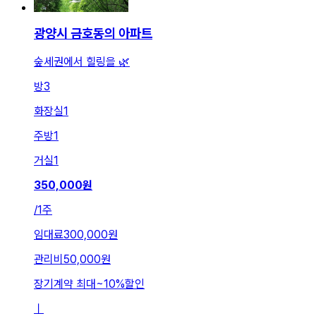
광양시 금호동의 아파트
숲세권에서 힐링을 🌿
방
3
화장실
1
주방
1
거실
1
350,000
원
/
1주
임대료
300,000원
관리비
50,000원
장기계약 최대
~
10
%
할인
ㅣ