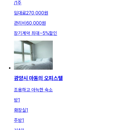
/
1주
임대료
270,000원
관리비
60,000원
장기계약 최대
~
5
%
할인
광양시 마동의 오피스텔
조용하고 아늑한 숙소
방
1
화장실
1
주방
1