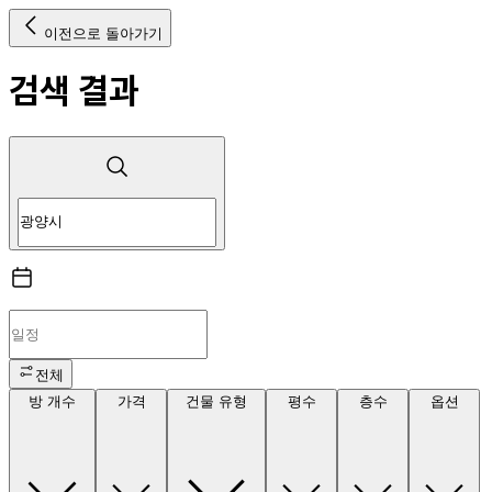
이전으로 돌아가기
검색 결과
전체
방 개수
가격
건물 유형
평수
층수
옵션