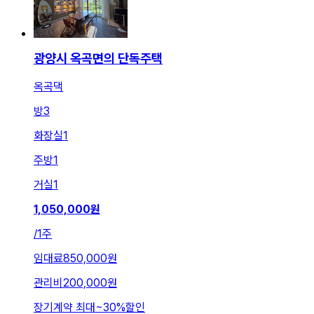
광양시 옥곡면의 단독주택
옥곡댁
방
3
화장실
1
주방
1
거실
1
1,050,000
원
/
1주
임대료
850,000원
관리비
200,000원
장기계약 최대
~
30
%
할인