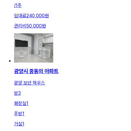
/
1주
임대료
240,000원
관리비
50,000원
광양시 중동의 아파트
광양 모던 하우스
방
3
화장실
1
주방
1
거실
1