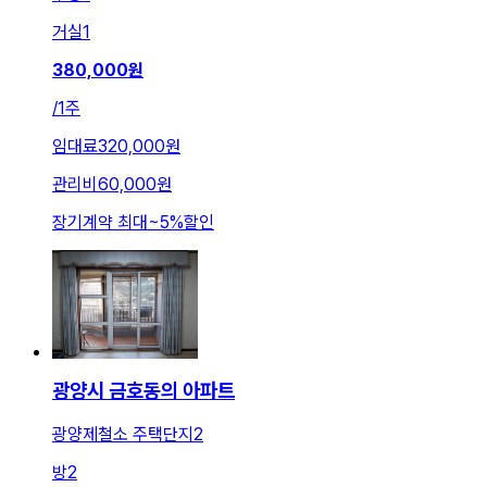
거실
1
380,000
원
/
1주
임대료
320,000원
관리비
60,000원
장기계약 최대
~
5
%
할인
광양시 금호동의 아파트
광양제철소 주택단지2
방
2