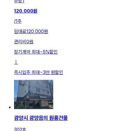
주방
1
120,000
원
/
1주
임대료
120,000원
관리비
0원
장기계약 최대
~
5
%
할인
ㅣ
즉시입주 최대
~
3만 원
할인
광양시 광양읍의 원룸건물
302호