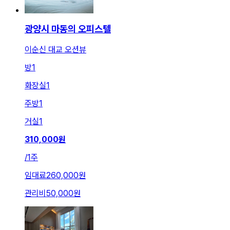
광양시 마동의 오피스텔
이순신 대교 오션뷰
방
1
화장실
1
주방
1
거실
1
310,000
원
/
1주
임대료
260,000원
관리비
50,000원