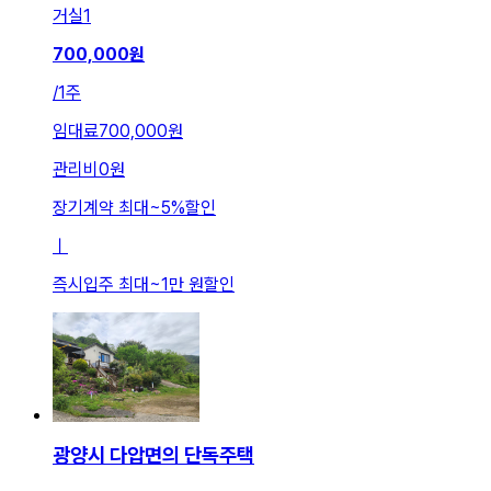
거실
1
700,000
원
/
1주
임대료
700,000원
관리비
0원
장기계약 최대
~
5
%
할인
ㅣ
즉시입주 최대
~
1만 원
할인
광양시 다압면의 단독주택