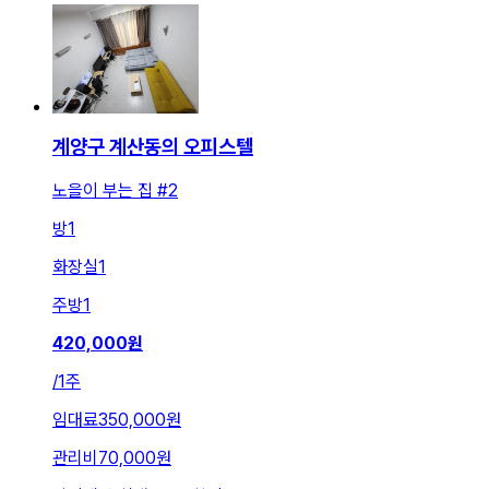
계양구 계산동의 오피스텔
노을이 부는 집 #2
방
1
화장실
1
주방
1
420,000
원
/
1주
임대료
350,000원
관리비
70,000원