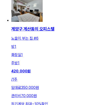
계양구 계산동의 오피스텔
노을이 부는 집 #6
방
1
화장실
1
주방
1
420,000
원
/
1주
임대료
350,000원
관리비
70,000원
장기계약 최대
~
10
%
할인