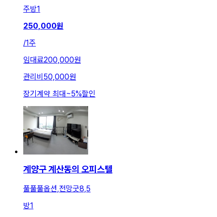
주방
1
250,000
원
/
1주
임대료
200,000원
관리비
50,000원
장기계약 최대
~
5
%
할인
계양구 계산동의 오피스텔
풀풀풀옵션,전망굿8,5
방
1