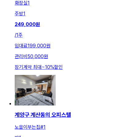
화장실
1
주방
1
249,000
원
/
1주
임대료
199,000원
관리비
50,000원
장기계약 최대
~
10
%
할인
계양구 계산동의 오피스텔
노을이부는집#1