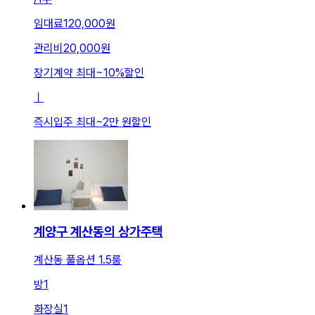
임대료
120,000원
관리비
20,000원
장기계약 최대
~
10
%
할인
ㅣ
즉시입주 최대
~
2만 원
할인
계양구 계산동의 상가주택
계산동 풀옵션 1.5룸
방
1
화장실
1