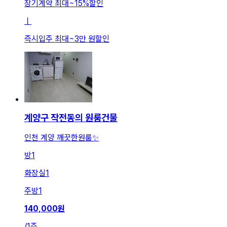
장기계약 최대
~
15
%
할인
ㅣ
즉시입주 최대
~
3만 원
할인
계양구 작전동의 원룸건물
인천 계양 깨끗한원룸✨
방
1
화장실
1
주방
1
140,000
원
/
1주