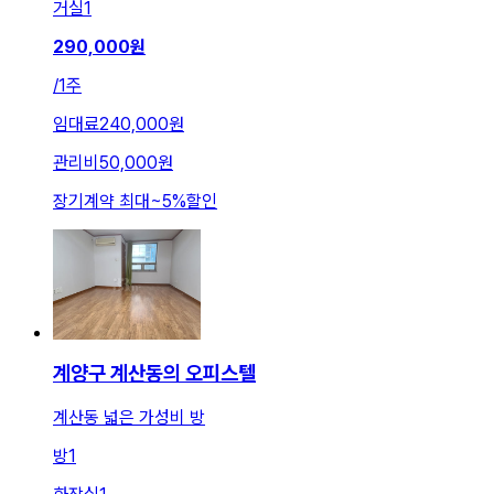
거실
1
290,000
원
/
1주
임대료
240,000원
관리비
50,000원
장기계약 최대
~
5
%
할인
계양구 계산동의 오피스텔
계산동 넓은 가성비 방
방
1