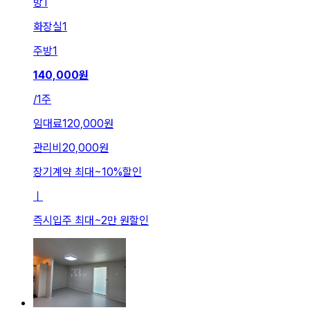
방
1
화장실
1
주방
1
140,000
원
/
1주
임대료
120,000원
관리비
20,000원
장기계약 최대
~
10
%
할인
ㅣ
즉시입주 최대
~
2만 원
할인