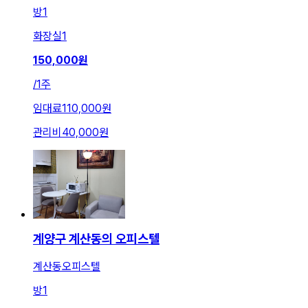
방
1
화장실
1
150,000
원
/
1주
임대료
110,000원
관리비
40,000원
계양구 계산동의 오피스텔
계산동오피스텔
방
1