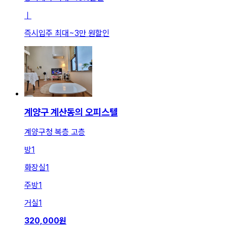
ㅣ
즉시입주 최대
~
3만 원
할인
계양구 계산동의 오피스텔
계양구청 복층 고층
방
1
화장실
1
주방
1
거실
1
320,000
원