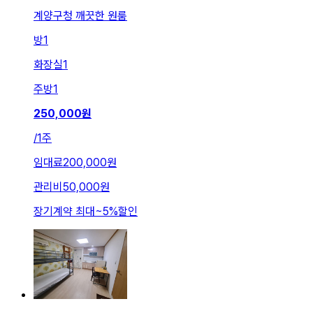
계양구청 깨끗한 원룸
방
1
화장실
1
주방
1
250,000
원
/
1주
임대료
200,000원
관리비
50,000원
장기계약 최대
~
5
%
할인