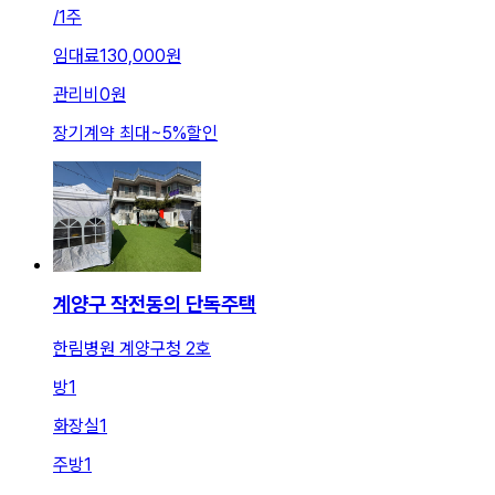
/
1주
임대료
130,000원
관리비
0원
장기계약 최대
~
5
%
할인
계양구 작전동의 단독주택
한림병원 계양구청 2호
방
1
화장실
1
주방
1