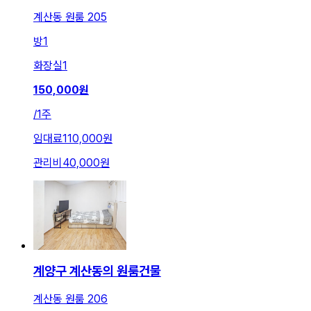
계산동 원룸 205
방
1
화장실
1
150,000
원
/
1주
임대료
110,000원
관리비
40,000원
계양구 계산동의 원룸건물
계산동 원룸 206