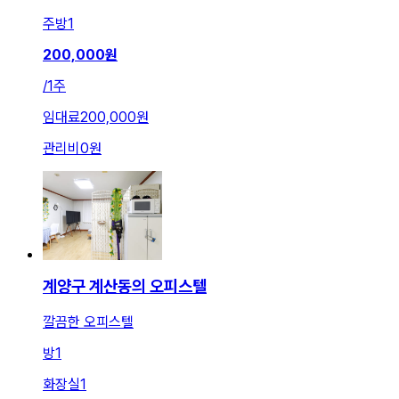
주방
1
200,000
원
/
1주
임대료
200,000원
관리비
0원
계양구 계산동의 오피스텔
깔끔한 오피스텔
방
1
화장실
1