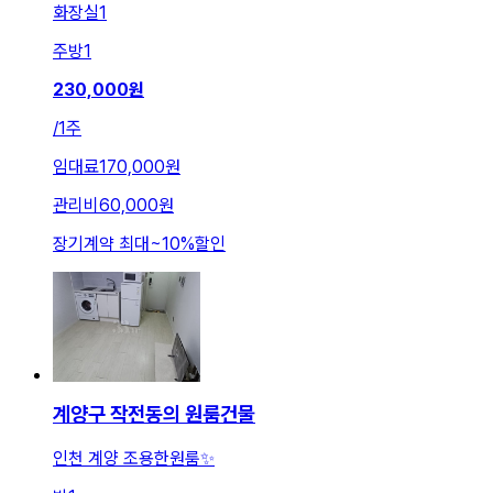
화장실
1
주방
1
230,000
원
/
1주
임대료
170,000원
관리비
60,000원
장기계약 최대
~
10
%
할인
계양구 작전동의 원룸건물
인천 계양 조용한원룸✨