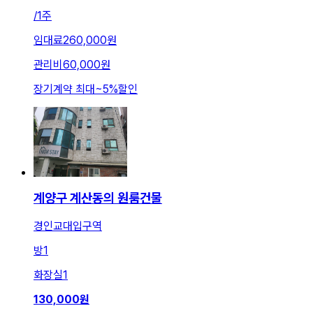
/
1주
임대료
260,000원
관리비
60,000원
장기계약 최대
~
5
%
할인
계양구 계산동의 원룸건물
경인교대입구역
방
1
화장실
1
130,000
원