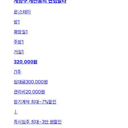
계양구 계산동의 연립빌라
온:스테이
방
1
화장실
1
주방
1
거실
1
320,000
원
/
1주
임대료
300,000원
관리비
20,000원
장기계약 최대
~
7
%
할인
ㅣ
즉시입주 최대
~
3만 원
할인