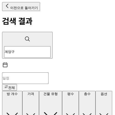
이전으로 돌아가기
검색 결과
전체
방 개수
가격
건물 유형
평수
층수
옵션