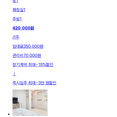
방
1
화장실
1
주방
1
420,000
원
/
1주
임대료
350,000원
관리비
70,000원
장기계약 최대
~
15
%
할인
ㅣ
즉시입주 최대
~
3만 원
할인