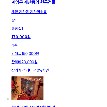
계양구 계산동의 원룸건물
계양 계산동 계산역원룸
방
1
화장실
1
170,000
원
/
1주
임대료
150,000원
관리비
20,000원
장기계약 최대
~
10
%
할인