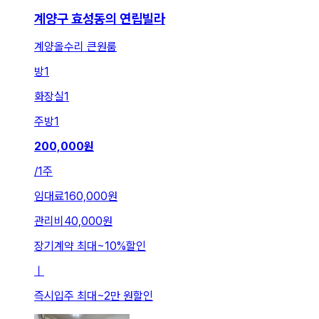
계양구 효성동의 연립빌라
계양올수리 큰원룸
방
1
화장실
1
주방
1
200,000
원
/
1주
임대료
160,000원
관리비
40,000원
장기계약 최대
~
10
%
할인
ㅣ
즉시입주 최대
~
2만 원
할인