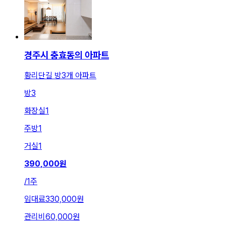
경주시 충효동의 아파트
황리단길 방3개 아파트
방
3
화장실
1
주방
1
거실
1
390,000
원
/
1주
임대료
330,000원
관리비
60,000원