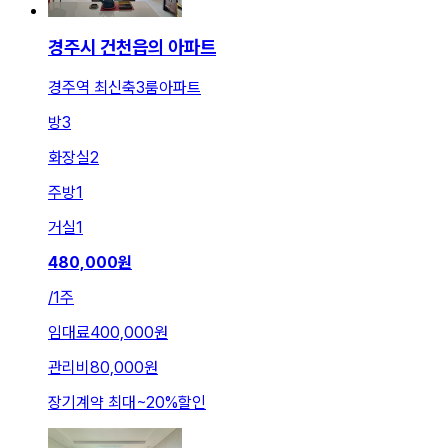
경주시 건천읍의 아파트
경주역 최신축3룸아파트
방
3
화장실
2
주방
1
거실
1
480,000
원
/
1주
임대료
400,000원
관리비
80,000원
장기계약 최대
~
20
%
할인