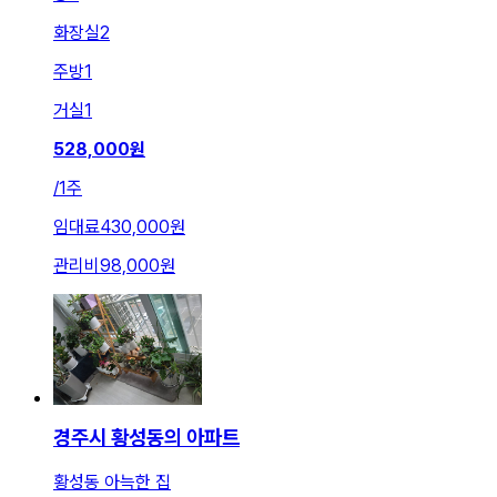
화장실
2
주방
1
거실
1
528,000
원
/
1주
임대료
430,000원
관리비
98,000원
경주시 황성동의 아파트
황성동 아늑한 집