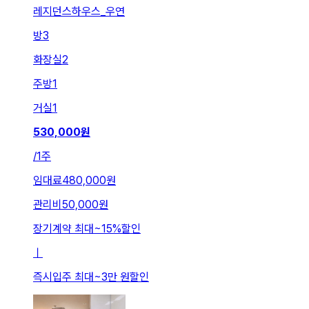
레지던스하우스_우연
방
3
화장실
2
주방
1
거실
1
530,000
원
/
1주
임대료
480,000원
관리비
50,000원
장기계약 최대
~
15
%
할인
ㅣ
즉시입주 최대
~
3만 원
할인