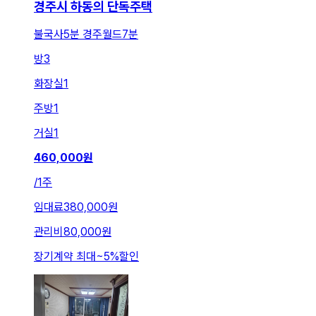
경주시 하동의 단독주택
불국사5분 경주월드7분
방
3
화장실
1
주방
1
거실
1
460,000
원
/
1주
임대료
380,000원
관리비
80,000원
장기계약 최대
~
5
%
할인