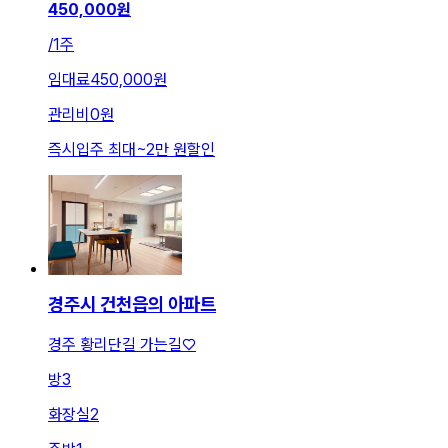
450,000
원
/
1주
임대료
450,000원
관리비
0원
즉시입주 최대
~
2만 원
할인
경주시 건천읍의 아파트
경주 황리단길 가는길♡
방
3
화장실
2