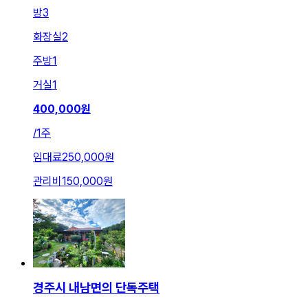
방
3
화장실
2
주방
1
거실
1
400,000
원
/
1주
임대료
250,000원
관리비
150,000원
경주시 내남면의 단독주택