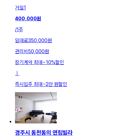
거실
1
400,000
원
/
1주
임대료
350,000원
관리비
50,000원
장기계약 최대
~
10
%
할인
ㅣ
즉시입주 최대
~
2만 원
할인
경주시 동천동의 연립빌라