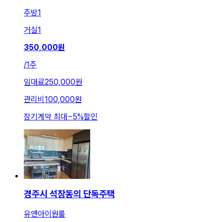
주방
1
거실
1
350,000
원
/
1주
임대료
250,000원
관리비
100,000원
장기계약 최대
~
5
%
할인
경주시 석장동의 단독주택
유앤아이원룸