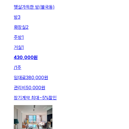
햇살가득한 방(불국동)
방
3
화장실
2
주방
1
거실
1
430,000
원
/
1주
임대료
380,000원
관리비
50,000원
장기계약 최대
~
5
%
할인