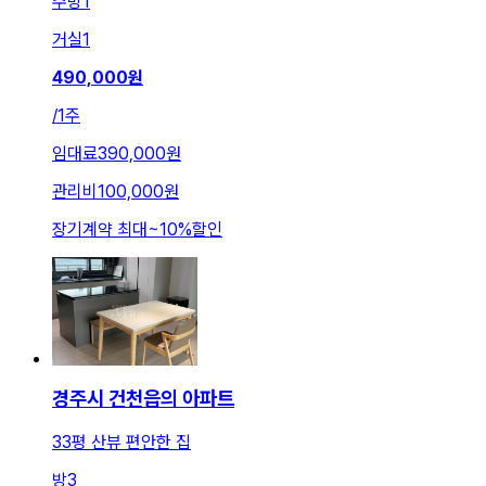
주방
1
거실
1
490,000
원
/
1주
임대료
390,000원
관리비
100,000원
장기계약 최대
~
10
%
할인
경주시 건천읍의 아파트
33평 산뷰 편안한 집
방
3