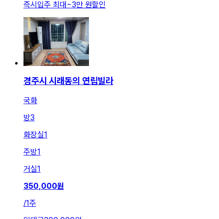
즉시입주 최대
~
3만 원
할인
경주시 시래동의 연립빌라
국화
방
3
화장실
1
주방
1
거실
1
350,000
원
/
1주