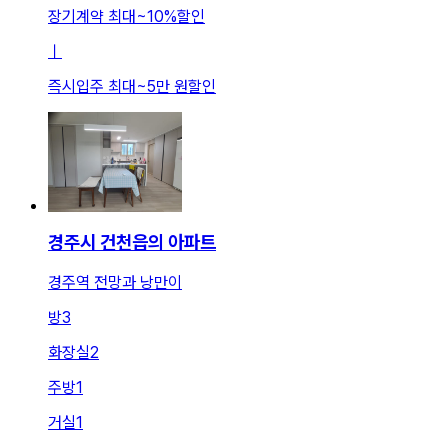
장기계약 최대
~
10
%
할인
ㅣ
즉시입주 최대
~
5만 원
할인
경주시 건천읍의 아파트
경주역 전망과 낭만이
방
3
화장실
2
주방
1
거실
1