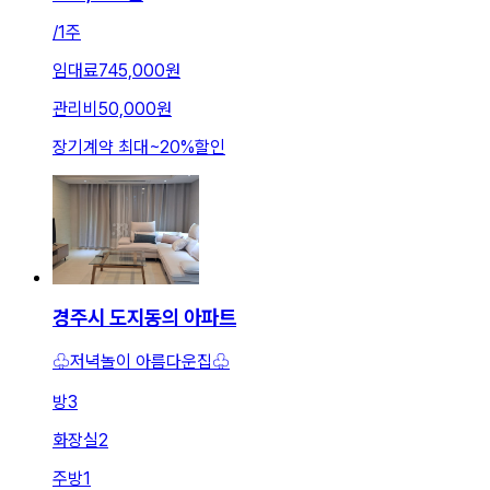
/
1주
임대료
745,000원
관리비
50,000원
장기계약 최대
~
20
%
할인
경주시 도지동의 아파트
♧저녁놀이 아름다운집♧
방
3
화장실
2
주방
1