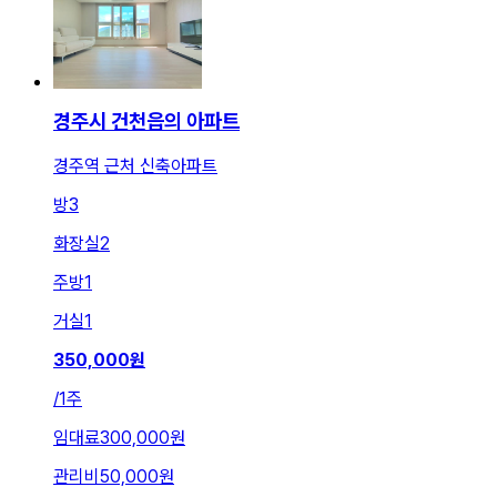
경주시 건천읍의 아파트
경주역 근처 신축아파트
방
3
화장실
2
주방
1
거실
1
350,000
원
/
1주
임대료
300,000원
관리비
50,000원