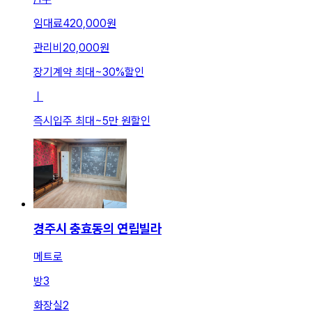
임대료
420,000원
관리비
20,000원
장기계약 최대
~
30
%
할인
ㅣ
즉시입주 최대
~
5만 원
할인
경주시 충효동의 연립빌라
메트로
방
3
화장실
2