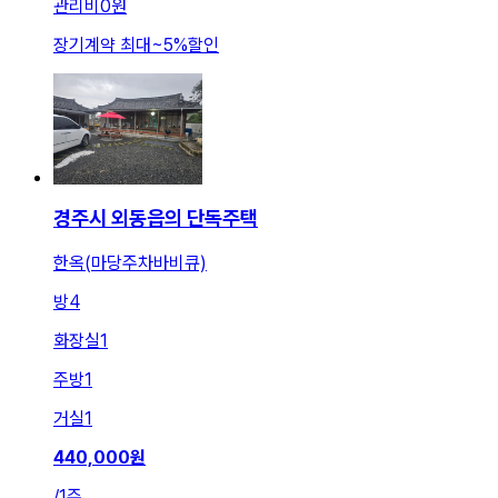
관리비
0원
장기계약 최대
~
5
%
할인
경주시 외동읍의 단독주택
한옥(마당주차바비큐)
방
4
화장실
1
주방
1
거실
1
440,000
원
/
1주