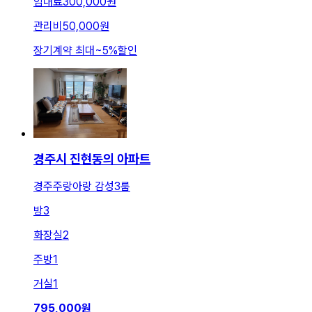
임대료
300,000원
관리비
50,000원
장기계약 최대
~
5
%
할인
경주시 진현동의 아파트
경주주랑아랑 감성3룸
방
3
화장실
2
주방
1
거실
1
795,000
원