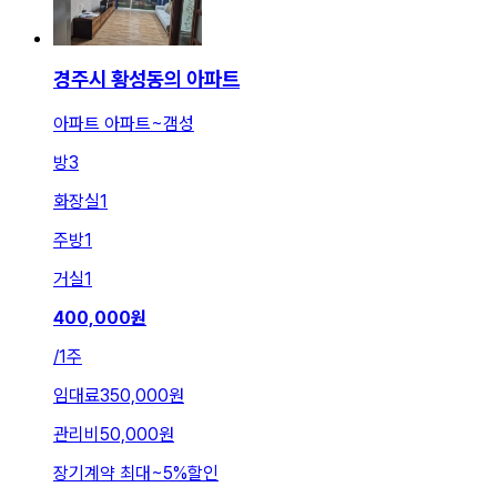
경주시 황성동의 아파트
아파트 아파트~갬성
방
3
화장실
1
주방
1
거실
1
400,000
원
/
1주
임대료
350,000원
관리비
50,000원
장기계약 최대
~
5
%
할인