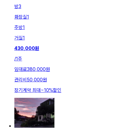
방
3
화장실
1
주방
1
거실
1
430,000
원
/
1주
임대료
380,000원
관리비
50,000원
장기계약 최대
~
10
%
할인