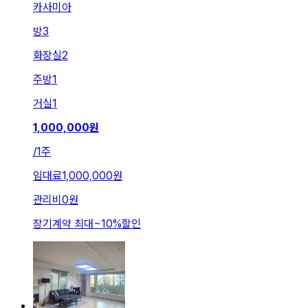
카사미아
방
3
화장실
2
주방
1
거실
1
1,000,000
원
/
1주
임대료
1,000,000원
관리비
0원
장기계약 최대
~
10
%
할인