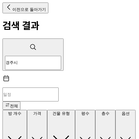
이전으로 돌아가기
검색 결과
전체
방 개수
가격
건물 유형
평수
층수
옵션