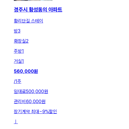
경주시 황성동의 아파트
황리단길 스테이
방
3
화장실
2
주방
1
거실
1
560,000
원
/
1주
임대료
500,000원
관리비
60,000원
장기계약 최대
~
9
%
할인
ㅣ