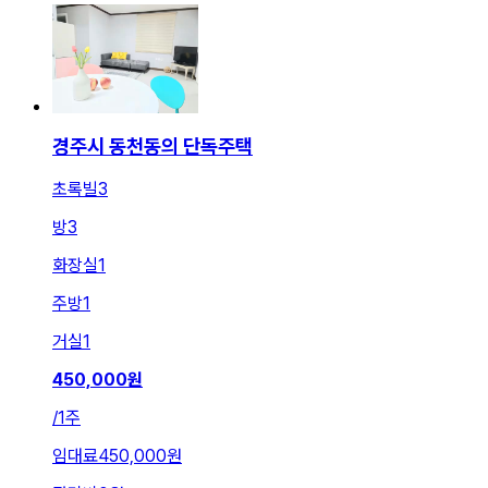
경주시 동천동의 단독주택
초록빌3
방
3
화장실
1
주방
1
거실
1
450,000
원
/
1주
임대료
450,000원