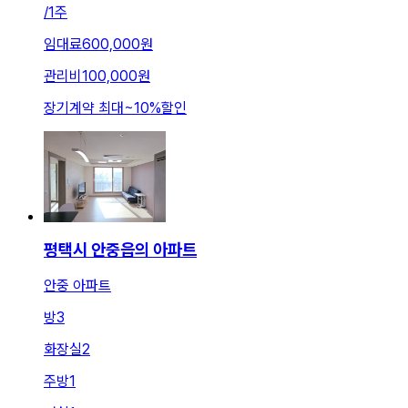
/
1주
임대료
600,000원
관리비
100,000원
장기계약 최대
~
10
%
할인
평택시 안중읍의 아파트
안중 아파트
방
3
화장실
2
주방
1