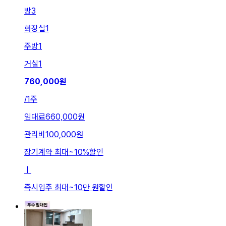
방
3
화장실
1
주방
1
거실
1
760,000
원
/
1주
임대료
660,000원
관리비
100,000원
장기계약 최대
~
10
%
할인
ㅣ
즉시입주 최대
~
10만 원
할인