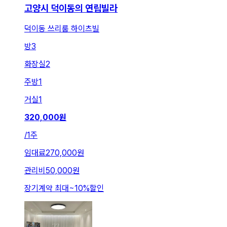
고양시 덕이동의 연립빌라
덕이동 쓰리룸 하이츠빌
방
3
화장실
2
주방
1
거실
1
320,000
원
/
1주
임대료
270,000원
관리비
50,000원
장기계약 최대
~
10
%
할인