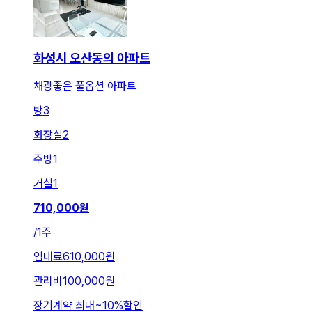
화성시 오산동의 아파트
채광좋은 풀옵션 아파트
방
3
화장실
2
주방
1
거실
1
710,000
원
/
1주
임대료
610,000원
관리비
100,000원
장기계약 최대
~
10
%
할인