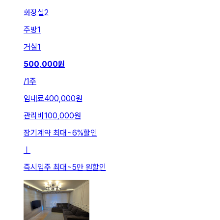
화장실
2
주방
1
거실
1
500,000
원
/
1주
임대료
400,000원
관리비
100,000원
장기계약 최대
~
6
%
할인
ㅣ
즉시입주 최대
~
5만 원
할인