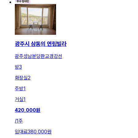
광주시 삼동의 연립빌라
광주성남분당판교경강선
방
3
화장실
2
주방
1
거실
1
420,000
원
/
1주
임대료
380,000원