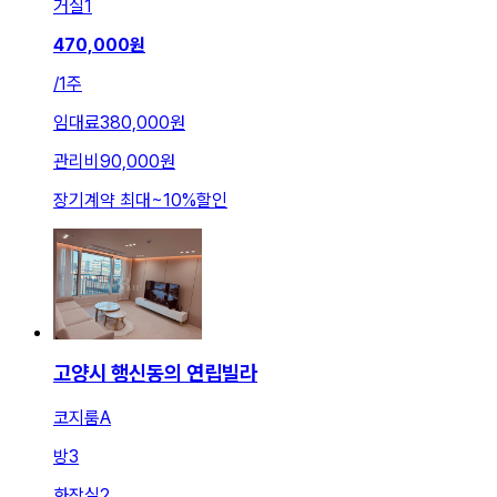
거실
1
470,000
원
/
1주
임대료
380,000원
관리비
90,000원
장기계약 최대
~
10
%
할인
고양시 행신동의 연립빌라
코지룸A
방
3
화장실
2