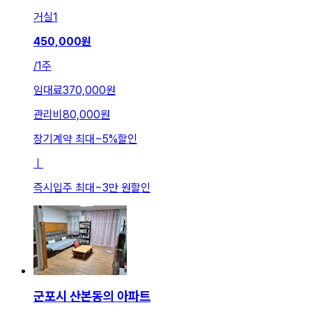
거실
1
450,000
원
/
1주
임대료
370,000원
관리비
80,000원
장기계약 최대
~
5
%
할인
ㅣ
즉시입주 최대
~
3만 원
할인
군포시 산본동의 아파트