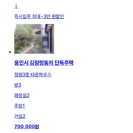
ㅣ
즉시입주 최대
~
3만 원
할인
용인시 김량장동의 단독주택
정원3층 타운하우스
방
3
화장실
2
주방
1
거실
2
700,000
원