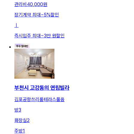
관리비
40,000원
장기계약 최대
~
5
%
할인
ㅣ
즉시입주 최대
~
3만 원
할인
부천시 고강동의 연립빌라
김포공항쓰리룸테라스풀옵
방
3
화장실
2
주방
1