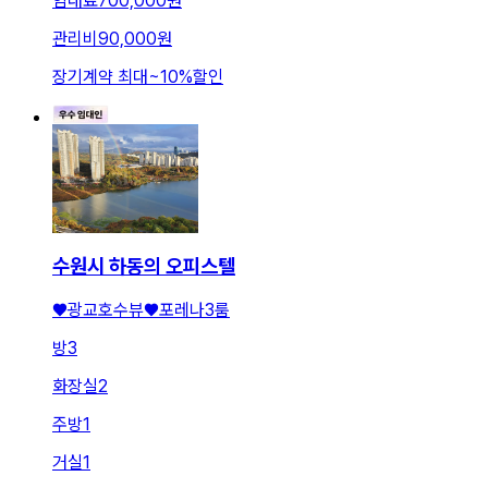
임대료
700,000원
관리비
90,000원
장기계약 최대
~
10
%
할인
수원시 하동의 오피스텔
♥️광교호수뷰♥️포레나3룸
방
3
화장실
2
주방
1
거실
1