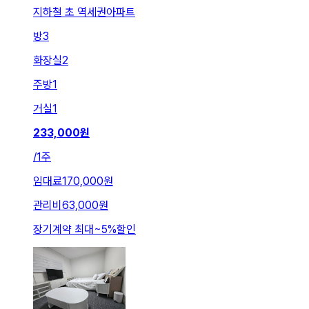
지하철 초 역세권아파트
방
3
화장실
2
주방
1
거실
1
233,000
원
/
1주
임대료
170,000원
관리비
63,000원
장기계약 최대
~
5
%
할인