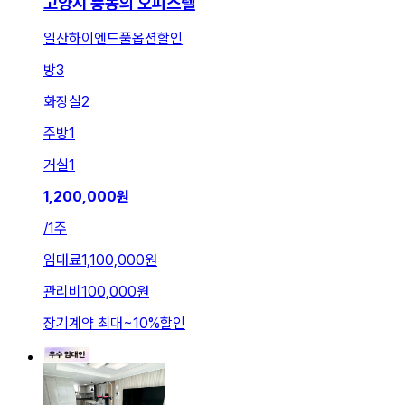
고양시 풍동의 오피스텔
일산하이엔드풀옵션할인
방
3
화장실
2
주방
1
거실
1
1,200,000
원
/
1주
임대료
1,100,000원
관리비
100,000원
장기계약 최대
~
10
%
할인