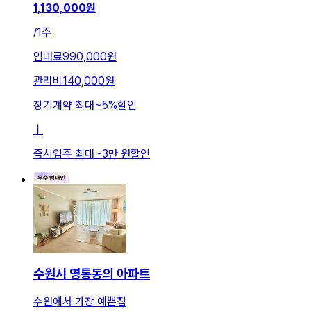
1,130,000
원
/
1주
임대료
990,000원
관리비
140,000원
장기계약 최대
~
5
%
할인
ㅣ
즉시입주 최대
~
3만 원
할인
수원시 영통동의 아파트
수원에서 가장 예쁜집