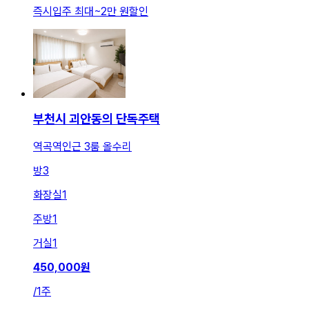
즉시입주 최대
~
2만 원
할인
부천시 괴안동의 단독주택
역곡역인근 3룸 올수리
방
3
화장실
1
주방
1
거실
1
450,000
원
/
1주