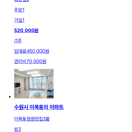
주방
1
거실
1
520,000
원
/
1주
임대료
450,000원
관리비
70,000원
수원시 이목동의 아파트
이목동정원맛집3룸
방
3