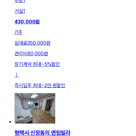
주방
1
거실
1
430,000
원
/
1주
임대료
350,000원
관리비
80,000원
장기계약 최대
~
5
%
할인
ㅣ
즉시입주 최대
~
2만 원
할인
평택시 신장동의 연립빌라