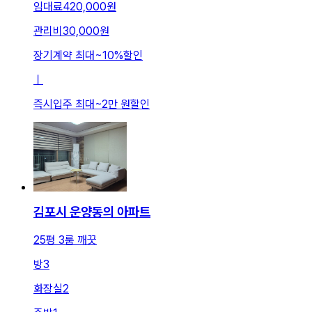
임대료
420,000원
관리비
30,000원
장기계약 최대
~
10
%
할인
ㅣ
즉시입주 최대
~
2만 원
할인
김포시 운양동의 아파트
25평 3룸 깨끗
방
3
화장실
2