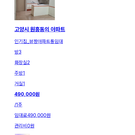
고양시 원흥동의 아파트
인기집_뷰짱아파트통임대
방
3
화장실
2
주방
1
거실
1
490,000
원
/
1주
임대료
490,000원
관리비
0원