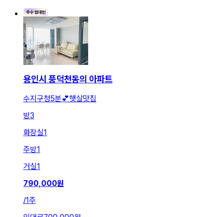
용인시 풍덕천동의 아파트
수지구청5분💕햇살맛집
방
3
화장실
1
주방
1
거실
1
790,000
원
/
1주