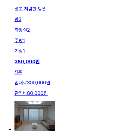
넓고 저렴한 방B
방
3
화장실
2
주방
1
거실
1
380,000
원
/
1주
임대료
300,000원
관리비
80,000원