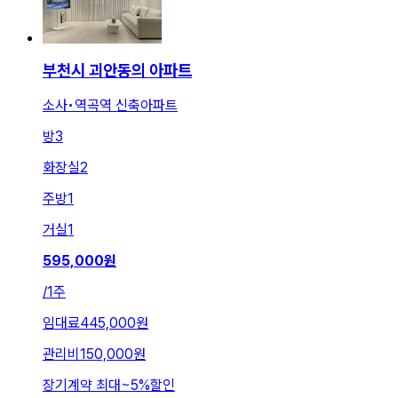
부천시 괴안동의 아파트
소사•역곡역 신축아파트
방
3
화장실
2
주방
1
거실
1
595,000
원
/
1주
임대료
445,000원
관리비
150,000원
장기계약 최대
~
5
%
할인