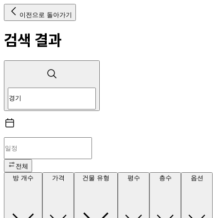
이전으로 돌아가기
검색 결과
전체
방 개수
가격
건물 유형
평수
층수
옵션