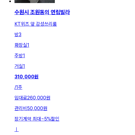
수원시 조원동의 연립빌라
KT위즈 앞 감성쓰리룸
방
3
화장실
1
주방
1
거실
1
310,000
원
/
1주
임대료
260,000원
관리비
50,000원
장기계약 최대
~
5
%
할인
ㅣ