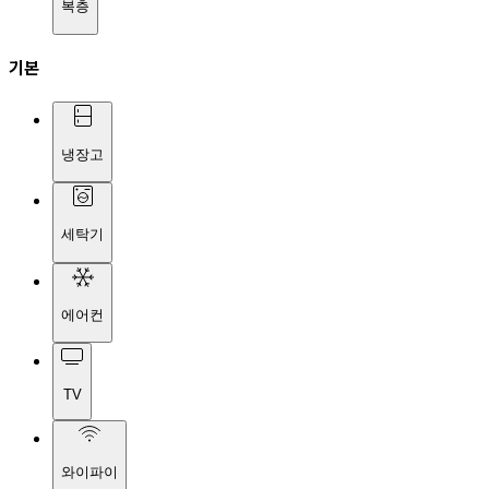
복층
기본
냉장고
세탁기
에어컨
TV
와이파이