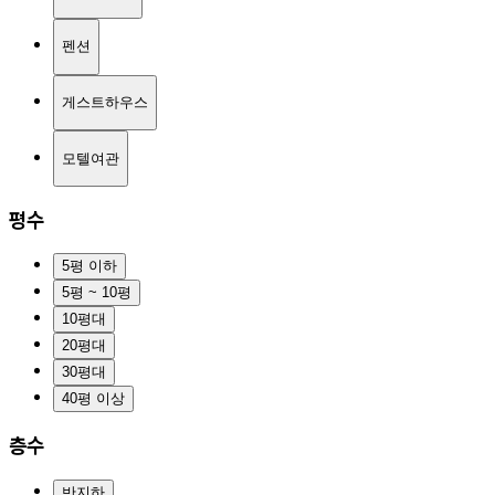
펜션
게스트하우스
모텔여관
평수
5평 이하
5평 ~ 10평
10평대
20평대
30평대
40평 이상
층수
반지하