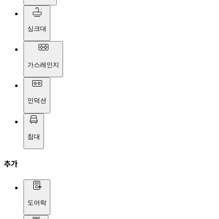
싱크대
가스레인지
인덕션
침대
추가
도어락