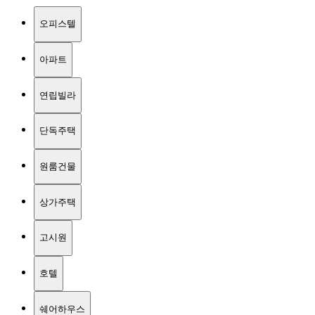
오피스텔
아파트
연립빌라
단독주택
원룸건물
상가주택
고시원
호텔
쉐어하우스