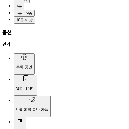
1층
2층 ~ 9층
10층 이상
옵션
인기
주차 공간
엘리베이터
반려동물 동반 가능