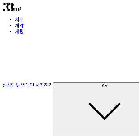
지도
계약
채팅
삼삼엠투 임대인 시작하기
KR