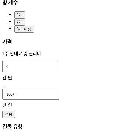
방 개수
1개
2개
3개 이상
가격
1주 임대료 및 관리비
만 원
~
만 원
적용
건물 유형