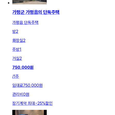
가평군 가평읍의 단독주택
가평읍 단독주택
방
2
화장실
2
주방
1
거실
2
750,000
원
/
1주
임대료
750,000원
관리비
0원
장기계약 최대
~
25
%
할인