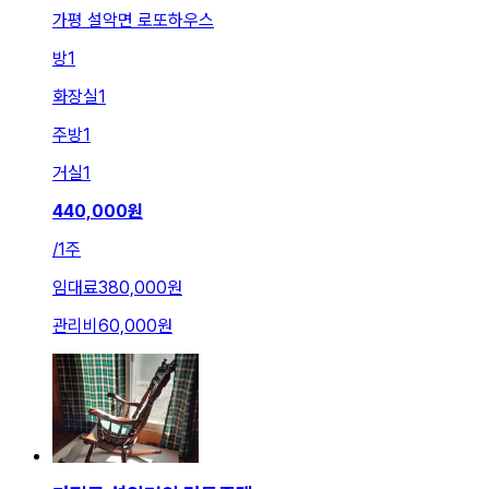
가평 설악면 로또하우스
방
1
화장실
1
주방
1
거실
1
440,000
원
/
1주
임대료
380,000원
관리비
60,000원