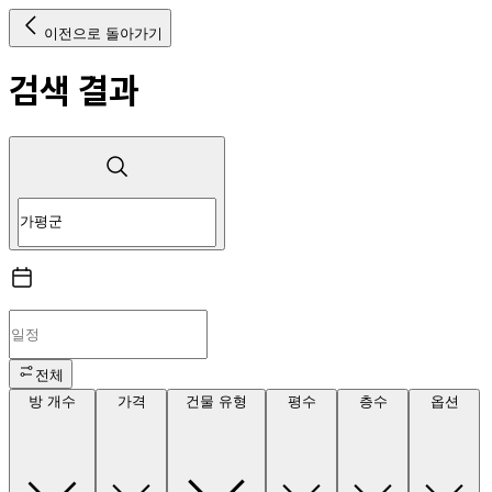
이전으로 돌아가기
검색 결과
전체
방 개수
가격
건물 유형
평수
층수
옵션