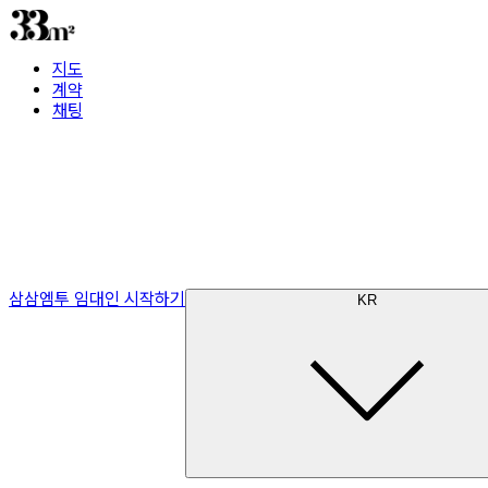
지도
계약
채팅
삼삼엠투 임대인 시작하기
KR