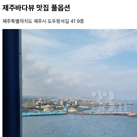
제주바다뷰 맛집 풀옵션
제주특별자치도 제주시 도두항서길 41 9층