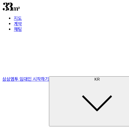
지도
계약
채팅
삼삼엠투 임대인 시작하기
KR