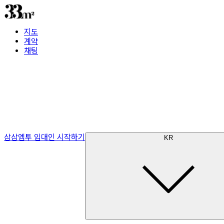
지도
계약
채팅
삼삼엠투 임대인 시작하기
KR