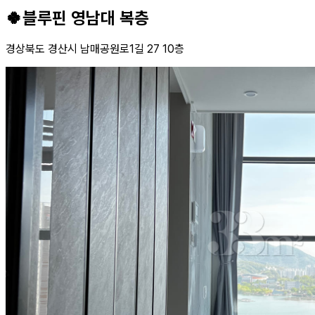
🍀블루핀 영남대 복층
경상북도 경산시 남매공원로1길 27 10층