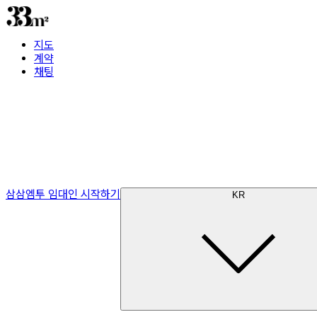
지도
계약
채팅
삼삼엠투 임대인 시작하기
KR