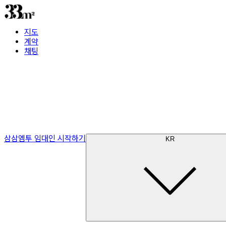
지도
계약
채팅
삼삼엠투 임대인 시작하기
KR