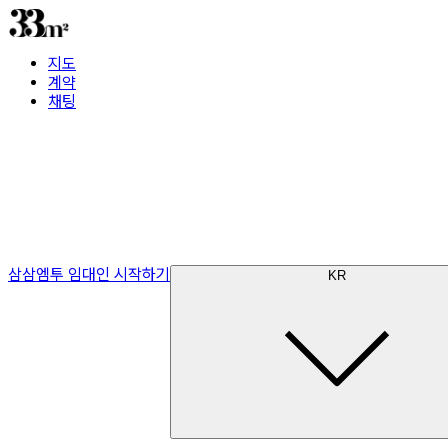
지도
계약
채팅
삼삼엠투 임대인 시작하기
KR