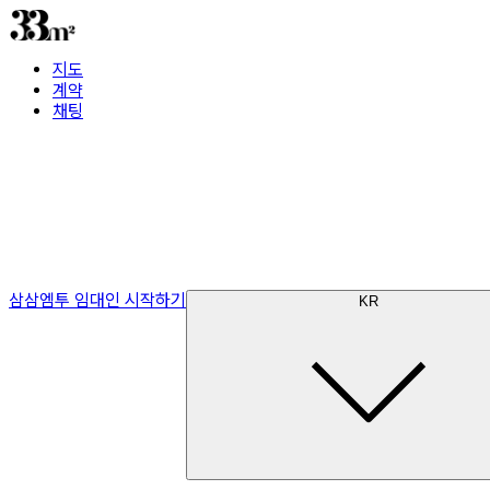
지도
계약
채팅
삼삼엠투 임대인 시작하기
KR