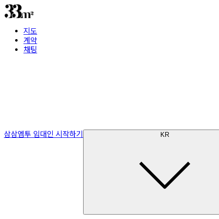
지도
계약
채팅
삼삼엠투 임대인 시작하기
KR