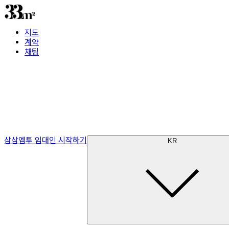
지도
계약
채팅
삼삼엠투 임대인 시작하기
KR